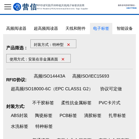
RFID读写器|手持终端|天线|电子标签供应商
服务咨询直线同微信：
13817779536
RFID Readers|PDA|Antennas|Electronic Tags Supplier
高频阅读器
超高频阅读器
天线和附件
电子标签
智能设备
✕
封装方式：特种型
产品筛选：
✕
使用方式：安装在非金属表面
高频ISO14443A
高频ISO/IEC15693
RFID协议:
超高频ISO18000-6C（EPC CLASS1 G2）
协议可定做
不干胶标签
柔性抗金属标签
PVC卡片式
封装方式:
ABS封装
陶瓷标签
PCB标签
滴胶标签
扎带标签
水洗标签
特种标签