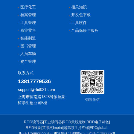
医疗化工
相关知识
档案管理
开发包下载
工具管理
工具软件
商业零售
产品保修与服务
智能制造
图书管理
人员车辆
资产管理
联系方式
13817779536
support@rfid021.com
上海市恒南路1328号派拉蒙
销售微信
留学生创业园5楼
RFID读写器
|
工业读写器
|
RFID天线定制
|
RFID电子标签
|
RFID设备
|
英频杰Impinj
|
超高频手持终端
|
EPCglobal
|
IEEE Council on RFID
|
ISO/IEC 18000-63
|
ISO/IEC 18000-3
|