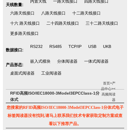
内置天线
一路天线接口
四路天线接口
天线数量:
六路天线接口
八路天线接口
十二路天线接口
十六 路天线接口
二十四路天线接口
三十二路天线接口
更多路天线接口
RS232
RS485
TCP/IP
USB
UKB
数据接口:
嵌入式模块
分体阅读器
一体式阅读器
产品形态:
桌面式阅读器
工业阅读器
首页
>
产
品中心
><
RFID高频ISO/IEC18000-3Model3EPCClass-1分
高频阅读
体式
器
您搜索的RFID高频ISO/IEC18000-3Model3EPCClass-1分体式电子
标签阅读器没有找到,请马上联系我们技术专家获取定制方案或查
看以下推荐产品。