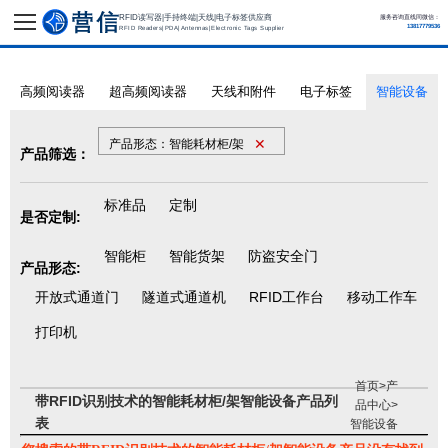
RFID读写器|手持终端|天线|电子标签供应商
服务咨询直线同微信：
13817779536
RFID Readers|PDA|Antennas|Electronic Tags Supplier
高频阅读器
超高频阅读器
天线和附件
电子标签
智能设备
✕
产品形态：智能耗材柜/架
产品筛选：
标准品
定制
是否定制:
智能柜
智能货架
防盗安全门
产品形态:
开放式通道门
隧道式通道机
RFID工作台
移动工作车
打印机
首页
>
产
带RFID识别技术的智能耗材柜/架智能设备产品列
品中心
>
表
智能设备