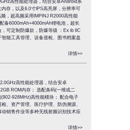
0GHz高性能处理器，结合安卓Android系
ROM大内存，以及6.0寸IPS高亮屏，分辨率可
频，超高频采用IMPINJ R2000高性能
6000mAh+4000mAh锂电池，超长
定制防爆款，防爆等级 ：Ex ib IIC
用于智能工具管理、设备巡检、图书档案盘
详情>>
核2.0GHz高性能处理器，结合安卓
+ 32GB ROM内存； 选配条码(一维或二
频(902-928MHz)高性能模块； 配合电子
巡检、资产管理、医疗护理、防伪溯源、
移动销售作业等多种无线射频识别技术应
详情>>