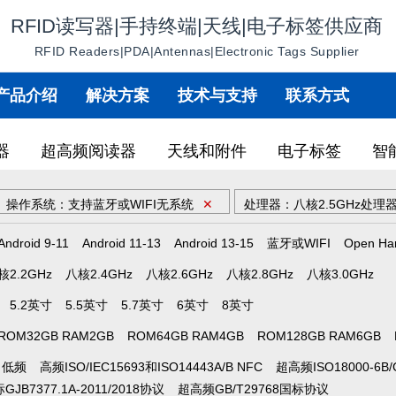
RFID读写器|手持终端|天线|电子标签供应商
RFID Readers|PDA|Antennas|Electronic Tags Supplier
产品介绍
解决方案
技术与支持
联系方式
器
超高频阅读器
天线和附件
电子标签
智
操作系统：支持蓝牙或WIFI无系统
✕
处理器：八核2.5GHz处理
Android 9-11
Android 11-13
Android 13-15
蓝牙或WIFI
Open Ha
核2.2GHz
八核2.4GHz
八核2.6GHz
八核2.8GHz
八核3.0GHz
5.2英寸
5.5英寸
5.7英寸
6英寸
8英寸
ROM32GB RAM2GB
ROM64GB RAM4GB
ROM128GB RAM6GB
低频
高频ISO/IEC15693和ISO14443A/B NFC
超高频ISO18000-6B/
JB7377.1A-2011/2018协议
超高频GB/T29768国标协议