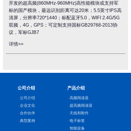
开发的超高频(860MHz-960MHz)高性能模块或支持军
标的国产模块，最远识别距离可达20米；5.5英寸IPS高
清屏，分辨率720*1440；标配蓝牙5.0，WIFI 2.4G/5G
双频，4G，GPS；可定制支持国标GB29768-2013协
议，军标GJB7
详情>>
公司介绍
产品介绍
公司介绍
高频阅读器
企业文化
超高频阅读器
合作伙伴
天线和附件
典型案例
电子标签
智能设备