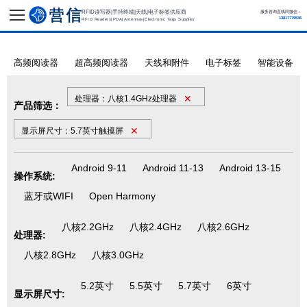
RFID读写器|手持终端|天线|电子标签供应商
服务咨询直线同微信：
13817779536
RFID Readers|PDA|Antennas|Electronic Tags Supplier
高频阅读器
超高频阅读器
天线和附件
电子标签
智能设备
✕
处理器：八核1.4GHz处理器
产品筛选：
✕
显示屏尺寸：5.7英寸触摸屏
Android 9-11
Android 11-13
Android 13-15
操作系统:
蓝牙或WIFI
Open Harmony
八核2.2GHz
八核2.4GHz
八核2.6GHz
处理器:
八核2.8GHz
八核3.0GHz
5.2英寸
5.5英寸
5.7英寸
6英寸
显示屏尺寸: