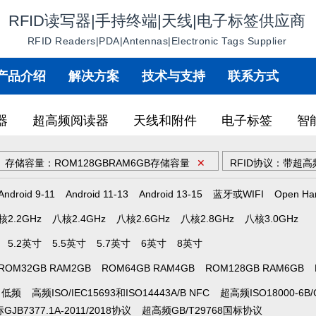
RFID读写器|手持终端|天线|电子标签供应商
RFID Readers|PDA|Antennas|Electronic Tags Supplier
产品介绍
解决方案
技术与支持
联系方式
器
超高频阅读器
天线和附件
电子标签
智
存储容量：ROM128GBRAM6GB存储容量
✕
RFID协议：带超高频
Android 9-11
Android 11-13
Android 13-15
蓝牙或WIFI
Open Ha
核2.2GHz
八核2.4GHz
八核2.6GHz
八核2.8GHz
八核3.0GHz
5.2英寸
5.5英寸
5.7英寸
6英寸
8英寸
ROM32GB RAM2GB
ROM64GB RAM4GB
ROM128GB RAM6GB
低频
高频ISO/IEC15693和ISO14443A/B NFC
超高频ISO18000-6B/
JB7377.1A-2011/2018协议
超高频GB/T29768国标协议