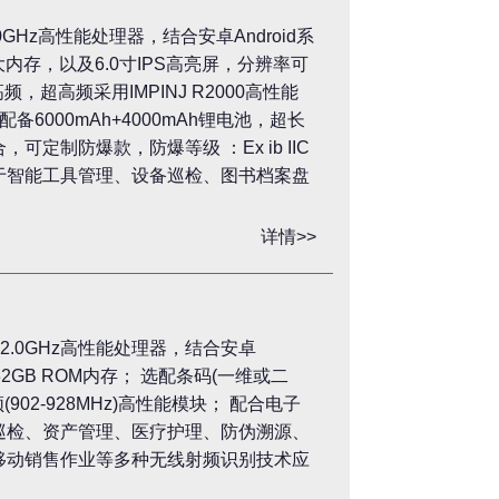
0GHz高性能处理器，结合安卓Android系
ROM大内存，以及6.0寸IPS高亮屏，分辨率可
频，超高频采用IMPINJ R2000高性能
6000mAh+4000mAh锂电池，超长
定制防爆款，防爆等级 ：Ex ib IIC
用于智能工具管理、设备巡检、图书档案盘
详情>>
核2.0GHz高性能处理器，结合安卓
+ 32GB ROM内存； 选配条码(一维或二
频(902-928MHz)高性能模块； 配合电子
巡检、资产管理、医疗护理、防伪溯源、
移动销售作业等多种无线射频识别技术应