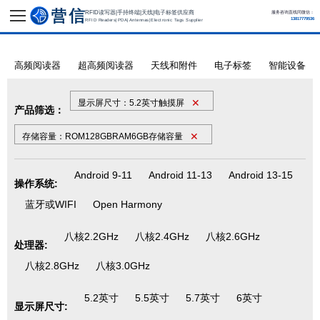
RFID读写器|手持终端|天线|电子标签供应商
服务咨询直线同微信：
13817779536
RFID Readers|PDA|Antennas|Electronic Tags Supplier
高频阅读器
超高频阅读器
天线和附件
电子标签
智能设备
✕
显示屏尺寸：5.2英寸触摸屏
产品筛选：
✕
存储容量：ROM128GBRAM6GB存储容量
Android 9-11
Android 11-13
Android 13-15
操作系统:
蓝牙或WIFI
Open Harmony
八核2.2GHz
八核2.4GHz
八核2.6GHz
处理器:
八核2.8GHz
八核3.0GHz
5.2英寸
5.5英寸
5.7英寸
6英寸
显示屏尺寸: