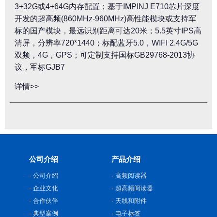
3+32G或4+64G内存配置；基于IMPINJ E710芯片深度
开发的超高频(860MHz-960MHz)高性能模块或支持军
标的国产模块，最远识别距离可达20米；5.5英寸IPS高
清屏，分辨率720*1440；标配蓝牙5.0，WIFI 2.4G/5G
双频，4G，GPS；可定制支持国标GB29768-2013协
议，军标GJB7
详情>>
公司介绍
产品介绍
公司介绍
高频阅读器
企业文化
超高频阅读器
合作伙伴
天线和附件
典型案例
电子标签