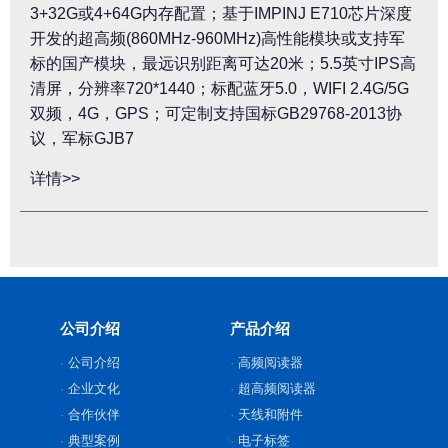
3+32G或4+64G内存配置；基于IMPINJ E710芯片深度
开发的超高频(860MHz-960MHz)高性能模块或支持军
标的国产模块，最远识别距离可达20米；5.5英寸IPS高
清屏，分辨率720*1440；标配蓝牙5.0，WIFI 2.4G/5G
双频，4G，GPS；可定制支持国标GB29768-2013协
议，军标GJB7
详情>>
公司介绍
产品介绍
公司介绍
高频阅读器
企业文化
超高频阅读器
合作伙伴
天线和附件
典型案例
电子标签