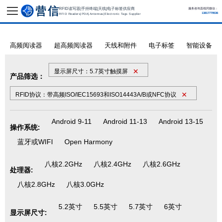
RFID读写器|手持终端|天线|电子标签供应商
服务咨询直线同微信：
13817779536
RFID Readers|PDA|Antennas|Electronic Tags Supplier
高频阅读器
超高频阅读器
天线和附件
电子标签
智能设备
✕
显示屏尺寸：5.7英寸触摸屏
产品筛选：
✕
RFID协议：带高频ISO/IEC15693和ISO14443A/B或NFC协议
Android 9-11
Android 11-13
Android 13-15
操作系统:
蓝牙或WIFI
Open Harmony
八核2.2GHz
八核2.4GHz
八核2.6GHz
处理器:
八核2.8GHz
八核3.0GHz
5.2英寸
5.5英寸
5.7英寸
6英寸
显示屏尺寸: