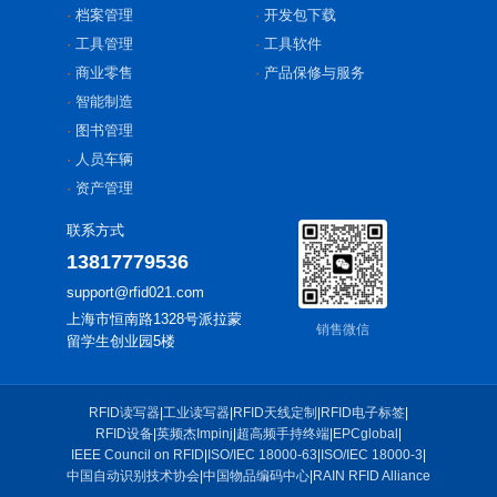
档案管理
开发包下载
工具管理
工具软件
商业零售
产品保修与服务
智能制造
图书管理
人员车辆
资产管理
联系方式
13817779536
support@rfid021.com
上海市恒南路1328号派拉蒙
销售微信
留学生创业园5楼
RFID读写器
|
工业读写器
|
RFID天线定制
|
RFID电子标签
|
RFID设备
|
英频杰Impinj
|
超高频手持终端
|
EPCglobal
|
IEEE Council on RFID
|
ISO/IEC 18000-63
|
ISO/IEC 18000-3
|
中国自动识别技术协会
|
中国物品编码中心
|
RAIN RFID Alliance