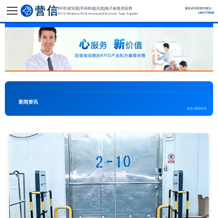
RFID读写器|手持终端|天线|电子标签供应商
服务咨询直线同微信：
13817779536
RFID Readers|PDA|Antennas|Electronic Tags Supplier
新闻资讯
首页
>
新闻资讯