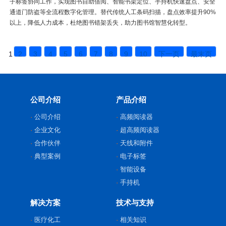
子标签协同工作，实现图书自助借阅、智能书架定位、手持机快速盘点、安全
通道门防盗等全流程数字化管理。替代传统人工条码扫描，盘点效率提升90%
以上，降低人力成本，杜绝图书错架丢失，助力图书馆智慧化转型。
1
2
3
4
5
6
7
8
9
10
下一页
最末页
公司介绍
产品介绍
公司介绍
高频阅读器
企业文化
超高频阅读器
合作伙伴
天线和附件
典型案例
电子标签
智能设备
手持机
解决方案
技术与支持
医疗化工
相关知识