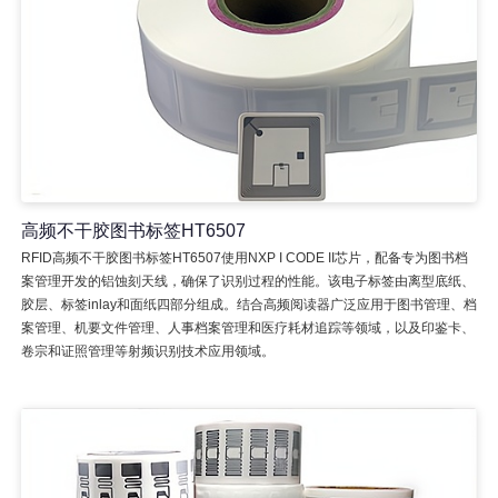
高频不干胶图书标签HT6507
RFID高频不干胶图书标签HT6507使用NXP I CODE II芯片，配备专为图书档
案管理开发的铝蚀刻天线，确保了识别过程的性能。该电子标签由离型底纸、
胶层、标签inlay和面纸四部分组成。结合高频阅读器广泛应用于图书管理、档
案管理、机要文件管理、人事档案管理和医疗耗材追踪等领域，以及印鉴卡、
卷宗和证照管理等射频识别技术应用领域。