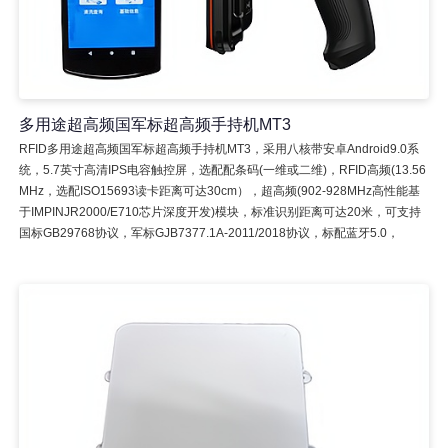
多用途超高频国军标超高频手持机MT3
RFID多用途超高频国军标超高频手持机MT3，采用八核带安卓Android9.0系
统，5.7英寸高清IPS电容触控屏，选配配条码(一维或二维)，RFID高频(13.56
MHz，选配ISO15693读卡距离可达30cm），超高频(902-928MHz高性能基
于IMPINJR2000/E710芯片深度开发)模块，标准识别距离可达20米，可支持
国标GB29768协议，军标GJB7377.1A-2011/2018协议，标配蓝牙5.0，