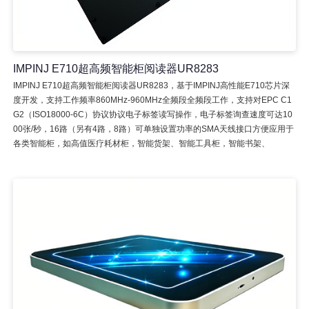
IMPINJ E710超高频智能柜阅读器UR8283
IMPINJ E710超高频智能柜阅读器UR8283，基于IMPINJ高性能E710芯片深
度开发，支持工作频率860MHz-960MHz全频段全频段工作，支持对EPC C1
G2（ISO18000-6C）协议协议电子标签读写操作，电子标签询查速度可达10
00张/秒，16路（另有4路，8路）可单独设置功率的SMA天线接口方便应用于
各类智能柜，如高值医疗耗材柜，智能货架、智能工具柜，智能书架、