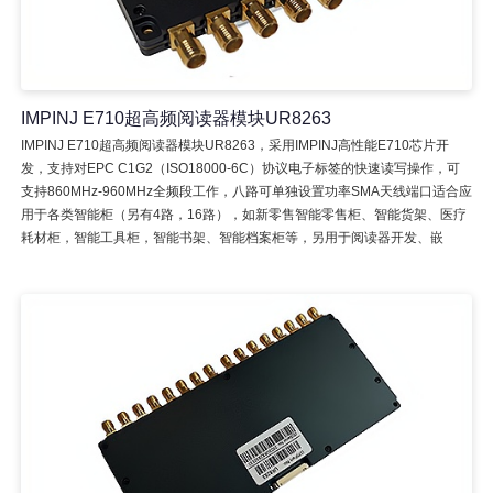
IMPINJ E710超高频阅读器模块UR8263
IMPINJ E710超高频阅读器模块UR8263，采用IMPINJ高性能E710芯片开
发，支持对EPC C1G2（ISO18000-6C）协议电子标签的快速读写操作，可
支持860MHz-960MHz全频段工作，八路可单独设置功率SMA天线端口适合应
用于各类智能柜（另有4路，16路），如新零售智能零售柜、智能货架、医疗
耗材柜，智能工具柜，智能书架、智能档案柜等，另用于阅读器开发、嵌