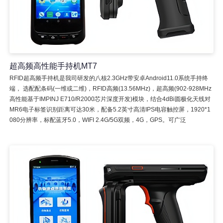
超高频高性能手持机MT7
RFID超高频手持机是我司研发的八核2.3GHz带安卓Android11.0系统手持终
端， 选配配条码(一维或二维)，RFID高频(13.56MHz)，超高频(902-928MHz
高性能基于IMPINJ E710/R2000芯片深度开发)模块，结合4dBi圆极化天线对
MR6电子标签识别距离可达30米，配备5.2英寸高清IPS电容触控屏，1920*1
080分辨率，标配蓝牙5.0，WIFI 2.4G/5G双频，4G，GPS。可广泛