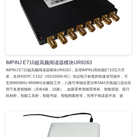
IMPINJ E710超高频阅读器模块UR8263
IMPINJ E710超高频阅读器模块UR8263，采用IMPINJ高性能E710芯片开
发，支持对EPC C1G2（ISO18000-6C）协议电子标签的快速读写操作，可
支持860MHz-960MHz全频段工作，八路可单独设置功率SMA天线端口适合应
用于各类智能柜（另有4路，16路），如新零售智能零售柜、智能货架、医疗
耗材柜，智能工具柜，智能书架、智能档案柜等，另用于阅读器开发、嵌