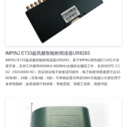
IMPINJ E710超高频智能柜阅读器UR8283
IMPINJ E710超高频智能柜阅读器UR8283，基于IMPINJ高性能E710芯片深
度开发，支持工作频率860MHz-960MHz全频段全频段工作，支持对EPC C1
G2（ISO18000-6C）协议协议电子标签读写操作，电子标签询查速度可达10
00张/秒，16路（另有4路，8路）可单独设置功率的SMA天线接口方便应用于
各类智能柜，如高值医疗耗材柜，智能货架、智能工具柜，智能书架、