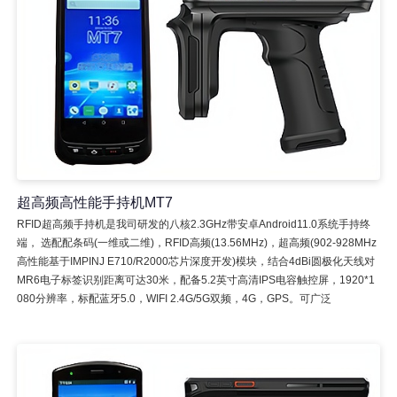
超高频高性能手持机MT7
RFID超高频手持机是我司研发的八核2.3GHz带安卓Android11.0系统手持终
端， 选配配条码(一维或二维)，RFID高频(13.56MHz)，超高频(902-928MHz
高性能基于IMPINJ E710/R2000芯片深度开发)模块，结合4dBi圆极化天线对
MR6电子标签识别距离可达30米，配备5.2英寸高清IPS电容触控屏，1920*1
080分辨率，标配蓝牙5.0，WIFI 2.4G/5G双频，4G，GPS。可广泛