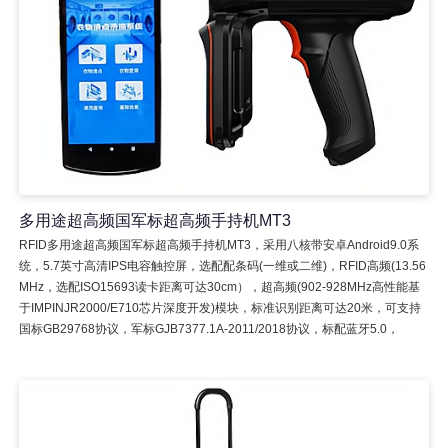
多用途超高频国军标超高频手持机MT3
RFID多用途超高频国军标超高频手持机MT3，采用八核带安卓Android9.0系
统，5.7英寸高清IPS电容触控屏，选配配条码(一维或二维)，RFID高频(13.56
MHz，选配ISO15693读卡距离可达30cm），超高频(902-928MHz高性能基
于IMPINJR2000/E710芯片深度开发)模块，标准识别距离可达20米，可支持
国标GB29768协议，军标GJB7377.1A-2011/2018协议，标配蓝牙5.0，