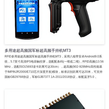
多用途超高频国军标超高频手持机MT3
RFID多用途超高频国军标超高频手持机MT3，采用八核带安卓Android9.0系
统，5.7英寸高清IPS电容触控屏，选配配条码(一维或二维)，RFID高频(13.56
MHz，选配ISO15693读卡距离可达30cm），超高频(902-928MHz高性能基
于IMPINJR2000/E710芯片深度开发)模块，标准识别距离可达20米，可支持
国标GB29768协议，军标GJB7377.1A-2011/2018协议，标配蓝牙5.0，