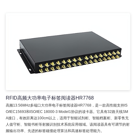
RFID高频大功率电子标签阅读器HR7768
高频13.56MHz多端口大功率电子标签阅读器HR7768，是一款高性能支持IS
O/IEC15693和ISO/IEC 18000-3 Model1协议的读卡器。它具有32路天线SM
A接口，有效距离达100cm以上，适用于智能试剂柜、智能档案柜、新零售无
人值守柜、智能书柜等射频识别技术系统应用领域。该阅读器具有可调节的射
频输出功率、先进的标签碰撞处理算法和高速标签处理能力。