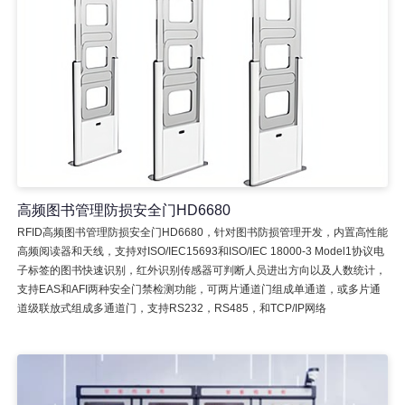
高频图书管理防损安全门HD6680
RFID高频图书管理防损安全门HD6680，针对图书防损管理开发，内置高性能
高频阅读器和天线，支持对ISO/IEC15693和ISO/IEC 18000-3 Model1协议电
子标签的图书快速识别，红外识别传感器可判断人员进出方向以及人数统计，
支持EAS和AFI两种安全门禁检测功能，可两片通道门组成单通道，或多片通
道级联放式组成多通道门，支持RS232，RS485，和TCP/IP网络