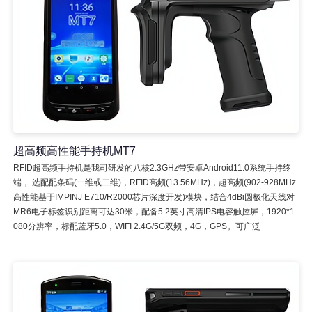
超高频高性能手持机MT7
RFID超高频手持机是我司研发的八核2.3GHz带安卓Android11.0系统手持终
端， 选配配条码(一维或二维)，RFID高频(13.56MHz)，超高频(902-928MHz
高性能基于IMPINJ E710/R2000芯片深度开发)模块，结合4dBi圆极化天线对
MR6电子标签识别距离可达30米，配备5.2英寸高清IPS电容触控屏，1920*1
080分辨率，标配蓝牙5.0，WIFI 2.4G/5G双频，4G，GPS。可广泛