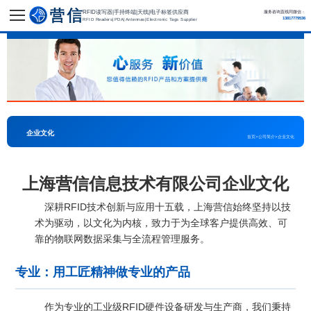
RFID读写器|手持终端|天线|电子标签供应商
服务咨询直线同微信：
13817779536
RFID Readers|PDA|Antennas|Electronic Tags Supplier
企业文化
首页
>
公司简介
>
企业文化
上海营信信息技术有限公司企业文化
深耕RFID技术创新与应用十五载，上海营信始终坚持以技
术为驱动，以文化为内核，致力于为全球客户提供高效、可
靠的物联网数据采集与全流程管理服务。
专业：用工匠精神做专业的产品
作为专业的工业级RFID硬件设备研发与生产商，我们秉持