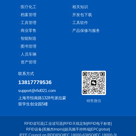
医疗化工
相关知识
档案管理
开发包下载
工具管理
工具软件
商业零售
产品保修与服务
智能制造
图书管理
人员车辆
资产管理
联系方式
13817779536
support@rfid021.com
上海市恒南路1328号派拉蒙
销售微信
留学生创业园5楼
RFID读写器
|
工业读写器
|
RFID天线定制
|
RFID电子标签
|
RFID设备
|
英频杰Impinj
|
超高频手持终端
|
EPCglobal
|
IEEE Council on RFID
|
ISO/IEC 18000-63
|
ISO/IEC 18000-3
|