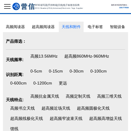
RFID读写器|手持终端|天线|电子标签供应商
服务咨询直线同微信：
13817779536
RFID Readers|PDA|Antennas|Electronic Tags Supplier
高频阅读器
超高频阅读器
天线和附件
电子标签
智能设备
产品筛选：
高频13.56MHz
超高频860MHz-960MHz
天线频率:
0-5cm
0-15cm
0-30cm
0-100cm
识别距离:
0-600cm
0-1200cm
更远
高频抗金属天线
高频定制天线
高频三维天线
天线特点:
高频书立天线
超高频近场天线
超高频圆极化天线
超高频线极化天线
超高频窄波束天线
超高频高增益天线
馈线