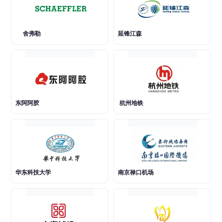
舍弗勒
延锋江森
东阿阿胶
杭州地铁
华东科技大学
南京禄口机场