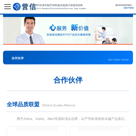
RFID读写器|手持终端|天线|电子标签供应商
服务咨询直线同微信：
13817779536
RFID Readers|PDA|Antennas|Electronic Tags Supplier
合作伙伴
首页
>
公司简介
>
合作伙伴
合作伙伴
全球品质联盟
(Global Quality Alliance)
携手Zebra、Impinj、Alien等国际顶尖品牌，以严苛标准铸就卓越产品基石。