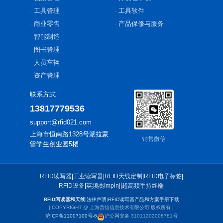
工具管理
工具软件
商业零售
产品保修与服务
智能制造
图书管理
人员车辆
资产管理
联系方式
13817779536
support@rfid021.com
上海市恒南路1328号派拉蒙
销售微信
留学生创业园5楼
RFID读写器
|
工业读写器
|
RFID天线定制
|
RFID电子标签
|
RFID设备
|
英频杰Impinj
|
超高频手持终端
RFID阅读器和天线
|
法律声明
|
RFID读写器产品和方案手册下载
| COPYRIGHT @ 上海营信信息技术有限公司 版权所有 |
沪ICP备11007100号-6
沪公网安备 31011202008781号