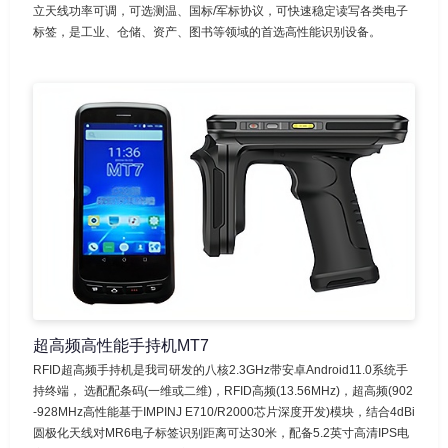
立天线功率可调，可选测温、国标/军标协议，可快速稳定读写各类电子
标签，是工业、仓储、资产、图书等领域的首选高性能识别设备。
超高频高性能手持机MT7
RFID超高频手持机是我司研发的八核2.3GHz带安卓Android11.0系统手
持终端， 选配配条码(一维或二维)，RFID高频(13.56MHz)，超高频(902
-928MHz高性能基于IMPINJ E710/R2000芯片深度开发)模块，结合4dBi
圆极化天线对MR6电子标签识别距离可达30米，配备5.2英寸高清IPS电