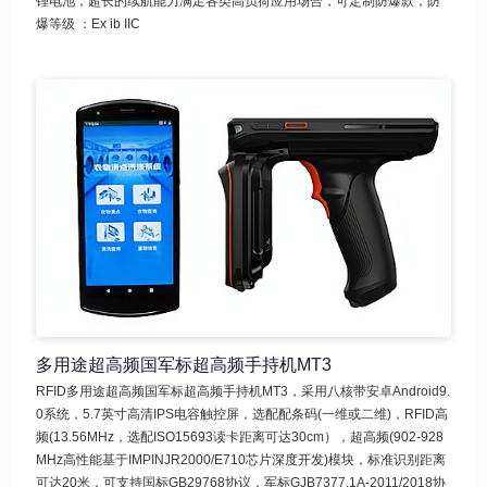
锂电池，超长的续航能力满足各类高负荷应用场合，可定制防爆款，防
爆等级 ：Ex ib IIC
多用途超高频国军标超高频手持机MT3
RFID多用途超高频国军标超高频手持机MT3，采用八核带安卓Android9.
0系统，5.7英寸高清IPS电容触控屏，选配配条码(一维或二维)，RFID高
频(13.56MHz，选配ISO15693读卡距离可达30cm），超高频(902-928
MHz高性能基于IMPINJR2000/E710芯片深度开发)模块，标准识别距离
可达20米，可支持国标GB29768协议，军标GJB7377.1A-2011/2018协