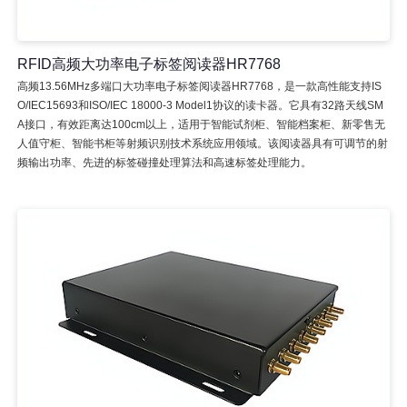
RFID高频大功率电子标签阅读器HR7768
高频13.56MHz多端口大功率电子标签阅读器HR7768，是一款高性能支持IS
O/IEC15693和ISO/IEC 18000-3 Model1协议的读卡器。它具有32路天线SM
A接口，有效距离达100cm以上，适用于智能试剂柜、智能档案柜、新零售无
人值守柜、智能书柜等射频识别技术系统应用领域。该阅读器具有可调节的射
频输出功率、先进的标签碰撞处理算法和高速标签处理能力。