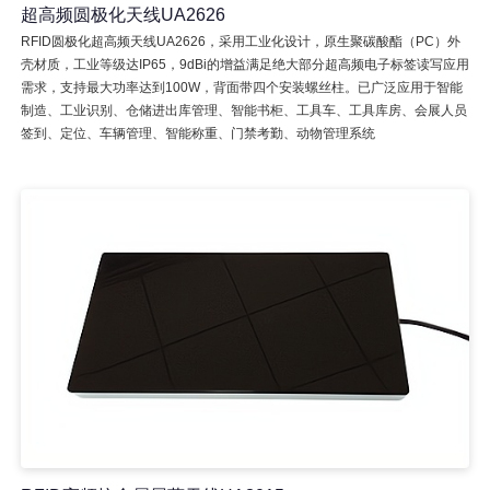
超高频圆极化天线UA2626
RFID圆极化超高频天线UA2626，采用工业化设计，原生聚碳酸酯（PC）外
壳材质，工业等级达IP65，9dBi的增益满足绝大部分超高频电子标签读写应用
需求，支持最大功率达到100W，背面带四个安装螺丝柱。已广泛应用于智能
制造、工业识别、仓储进出库管理、智能书柜、工具车、工具库房、会展人员
签到、定位、车辆管理、智能称重、门禁考勤、动物管理系统