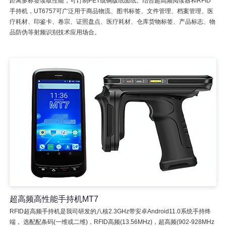
距离多标签读取性能，可订制PET或铜版纸面纸。结合超高频阅读器和RFID
手持机，UT6757可广泛用于商品物流、图书标签、文件管理、档案管理、医
疗耗材、印鉴卡、卷宗、证照盘点、医疗耗材、仓库货物标签、产品标志、物
品防伪等射频识别技术应用场合。
超高频高性能手持机MT7
RFID超高频手持机是我司研发的八核2.3GHz带安卓Android11.0系统手持终
端， 选配配条码(一维或二维)，RFID高频(13.56MHz)，超高频(902-928MHz