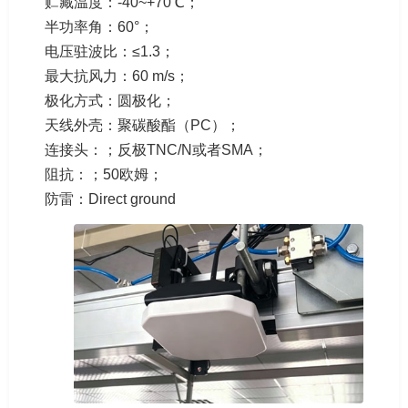
贮藏温度：-40~+70℃；
半功率角：60°；
电压驻波比：≤1.3；
最大抗风力：60 m/s；
极化方式：圆极化；
天线外壳：聚碳酸酯（PC）；
连接头：；反极TNC/N或者SMA；
阻抗：；50欧姆；
防雷：Direct ground