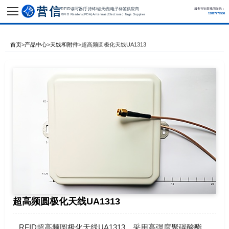
RFID读写器|手持终端|天线|电子标签供应商
服务咨询直线同微信：
13817779536
RFID Readers|PDA|Antennas|Electronic Tags Supplier
首页
>
产品中心
>
天线和附件
>
超高频圆极化天线UA1313
超高频圆极化天线UA1313
RFID超高频圆极化天线UA1313，采用高强度聚碳酸酯