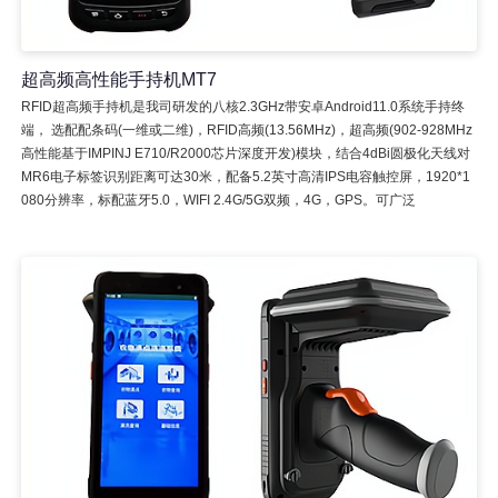
超高频高性能手持机MT7
RFID超高频手持机是我司研发的八核2.3GHz带安卓Android11.0系统手持终
端， 选配配条码(一维或二维)，RFID高频(13.56MHz)，超高频(902-928MHz
高性能基于IMPINJ E710/R2000芯片深度开发)模块，结合4dBi圆极化天线对
MR6电子标签识别距离可达30米，配备5.2英寸高清IPS电容触控屏，1920*1
080分辨率，标配蓝牙5.0，WIFI 2.4G/5G双频，4G，GPS。可广泛