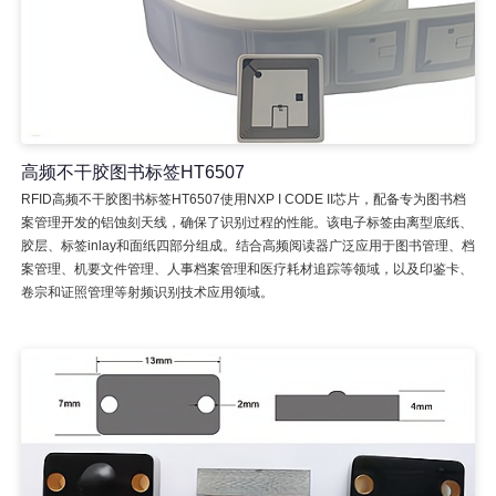
高频不干胶图书标签HT6507
RFID高频不干胶图书标签HT6507使用NXP I CODE II芯片，配备专为图书档
案管理开发的铝蚀刻天线，确保了识别过程的性能。该电子标签由离型底纸、
胶层、标签inlay和面纸四部分组成。结合高频阅读器广泛应用于图书管理、档
案管理、机要文件管理、人事档案管理和医疗耗材追踪等领域，以及印鉴卡、
卷宗和证照管理等射频识别技术应用领域。