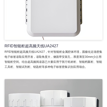
RFID智能柜超高频天线UA2427
RFID智能柜超高频天线UA2427，针对智能柜金属腔体环境，圆极化近场密集
电子标签读取应用开发，读取角度大，侧面带安装孔，厚度薄至30mm少占用
智能柜空间。结合超高频阅读器已大量应用于医疗耗材柜、智能档案柜、智能
工具柜、智能试剂柜、钥匙柜等多种电子标签密集识别应用场合。