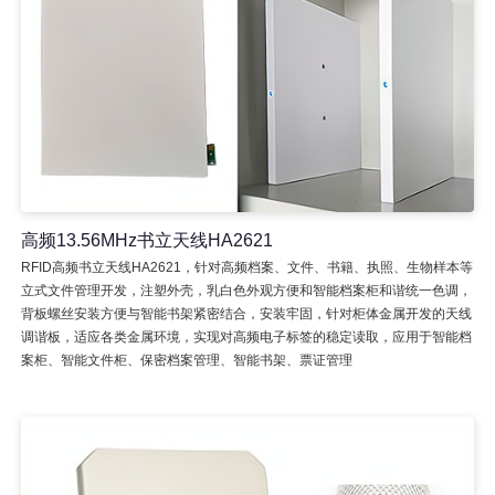
高频13.56MHz书立天线HA2621
RFID高频书立天线HA2621，针对高频档案、文件、书籍、执照、生物样本等
立式文件管理开发，注塑外壳，乳白色外观方便和智能档案柜和谐统一色调，
背板螺丝安装方便与智能书架紧密结合，安装牢固，针对柜体金属开发的天线
调谐板，适应各类金属环境，实现对高频电子标签的稳定读取，应用于智能档
案柜、智能文件柜、保密档案管理、智能书架、票证管理