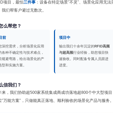
ID项目，最怕
三件事
：设备在特定场景"不灵"、场景化应用无
，我们帮客户避过无数次。
怎么帮您？
目前
项目中
您深挖需求，分析场景化应用
输出我们十余年沉淀的
RFID高频
的各种不确定性与技术难点，
与超高频
行业经验，助您项目快
前规避弯路，给出场景化的产
速验收。同时配备专属人员跟进
选型和实施方案。
进度。
么信我们？
年来，我们协助超500家系统集成商成功落地超800个中大型项目
卖"万能方案"，只做能真正落地、顺利验收的场景化产品与服务