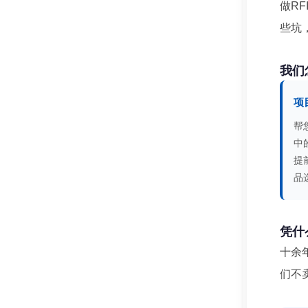
做RF
些坑
我们
项
帮
中
提
品
凭什
十余
们不