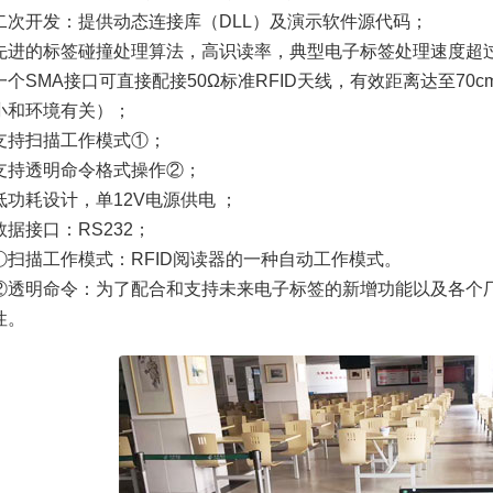
二次开发：提供动态连接库（DLL）及演示软件源代码；
先进的标签碰撞处理算法，高识读率，典型电子标签处理速度超过
一个SMA接口可直接配接50Ω标准RFID天线，有效距离达至7
小和环境有关）；
支持扫描工作模式①；
支持透明命令格式操作②；
低功耗设计，单12V电源供电 ；
数据接口：RS232；
①扫描工作模式：RFID阅读器的一种自动工作模式。
②透明命令：为了配合和支持未来电子标签的新增功能以及各个
性。