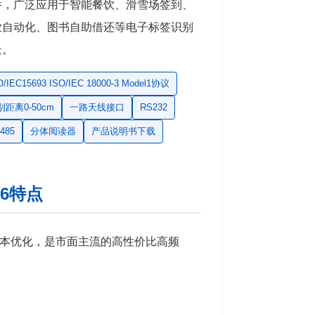
件，广泛应用于智能餐饮、滑雪场签到、
业自动化、图书自助借还等电子标签识别
景。
O/IEC15693 ISO/IEC 18000-3 Model1协议
别距离0-50cm
一路天线接口
RS232
485
分体阅读器
产品说明书下载
6特点
成本优化，是市面主流的高性价比高频