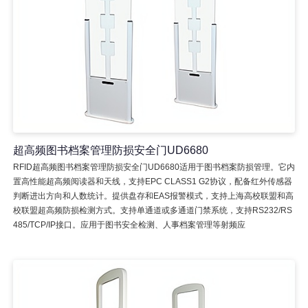
超高频图书档案管理防损安全门UD6680
RFID超高频图书档案管理防损安全门UD6680适用于图书档案防损管理。它内
置高性能超高频阅读器和天线，支持EPC CLASS1 G2协议，配备红外传感器
判断进出方向和人数统计。提供盘存和EAS报警模式，支持上海高校联盟和高
校联盟超高频防损检测方式。支持单通道或多通道门禁系统，支持RS232/RS
485/TCP/IP接口。应用于图书安全检测、人事档案管理等射频应