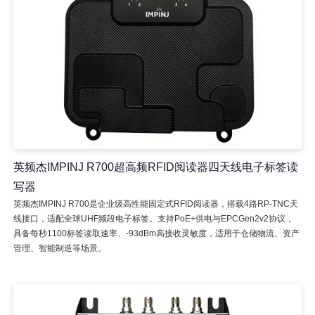
英频杰IMPINJ R700超高频RFID阅读器四天线电子标签读
写器
英频杰IMPINJ R700是企业级高性能固定式RFID阅读器，搭载4路RP-TNC天
线接口，适配全球UHF频段电子标签。支持PoE+供电与EPCGen2v2协议，
具备每秒1100标签读取速率、-93dBm高接收灵敏度，适用于仓储物流、资产
管理、智能制造等场景。