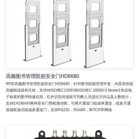
高频图书管理防损安全门HD6680
RFID高频图书管理防损安全门HD6680，针对图书防损管理开发，内置高性能
高频阅读器和天线，支持对ISO/IEC15693和ISO/IEC 18000-3 Model1协议电
子标签的图书快速识别，红外识别传感器可判断人员进出方向以及人数统计，
支持EAS和AFI两种安全门禁检测功能，可两片通道门组成单通道，或多片通
道级联放式组成多通道门，支持RS232，RS485，和TCP/IP网络