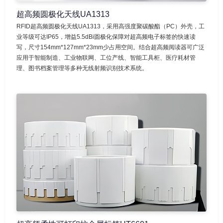
超高频圆极化天线UA1313
RFID超高频圆极化天线UA1313，采用高强度聚碳酸酯（PC）外壳，工
业等级可达IP65，增益5.5dBi圆极化保障对超高频电子标签的快速读
写，尺寸154mm*127mm*23mm少占用空间。结合超高频阅读器可广泛
应用于智能制造、工业物联网、工位产线、智能工具柜、医疗耗材管
理、图书档案管理等多种无线射频识别技术系统。