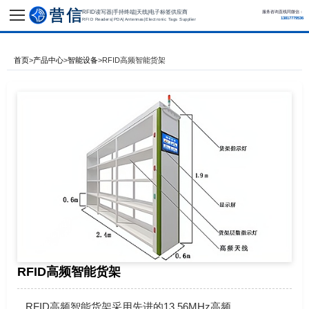
RFID读写器|手持终端|天线|电子标签供应商
服务咨询直线同微信：
13817779536
RFID Readers|PDA|Antennas|Electronic Tags Supplier
首页
>
产品中心
>
智能设备
>
RFID高频智能货架
RFID高频智能货架
RFID高频智能货架采用先进的13.56MHz高频