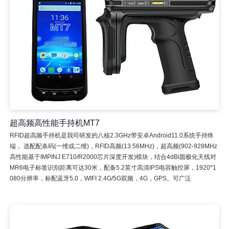
超高频高性能手持机MT7
RFID超高频手持机是我司研发的八核2.3GHz带安卓Android11.0系统手持终
端， 选配配条码(一维或二维)，RFID高频(13.56MHz)，超高频(902-928MHz
高性能基于IMPINJ E710/R2000芯片深度开发)模块，结合4dBi圆极化天线对
MR6电子标签识别距离可达30米，配备5.2英寸高清IPS电容触控屏，1920*1
080分辨率，标配蓝牙5.0，WIFI 2.4G/5G双频，4G，GPS。可广泛