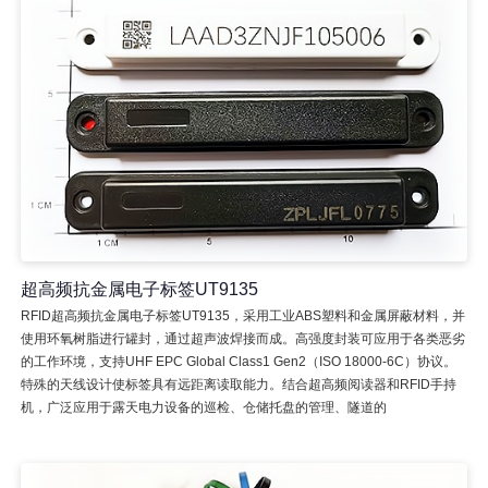
超高频抗金属电子标签UT9135
RFID超高频抗金属电子标签UT9135，采用工业ABS塑料和金属屏蔽材料，并
使用环氧树脂进行罐封，通过超声波焊接而成。高强度封装可应用于各类恶劣
的工作环境，支持UHF EPC Global Class1 Gen2（ISO 18000-6C）协议。
特殊的天线设计使标签具有远距离读取能力。结合超高频阅读器和RFID手持
机，广泛应用于露天电力设备的巡检、仓储托盘的管理、隧道的