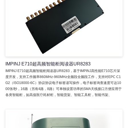
IMPINJ E710超高频智能柜阅读器UR8283
IMPINJ E710超高频智能柜阅读器UR8283，基于IMPINJ高性能E710芯片深
度开发，支持工作频率860MHz-960MHz全频段全频段工作，支持对EPC C1
G2（ISO18000-6C）协议协议电子标签读写操作，电子标签询查速度可达10
00张/秒，16路（另有4路，8路）可单独设置功率的SMA天线接口方便应用于
各类智能柜，如高值医疗耗材柜，智能货架、智能工具柜，智能书架、