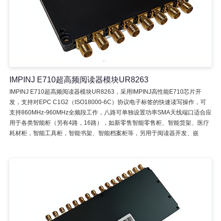
IMPINJ E710超高频阅读器模块UR8263
IMPINJ E710超高频阅读器模块UR8263，采用IMPINJ高性能E710芯片开
发，支持对EPC C1G2（ISO18000-6C）协议电子标签的快速读写操作，可
支持860MHz-960MHz全频段工作，八路可单独设置功率SMA天线端口适合应
用于各类智能柜（另有4路，16路），如新零售智能零售柜、智能货架、医疗
耗材柜，智能工具柜，智能书架、智能档案柜等，另用于阅读器开发、嵌