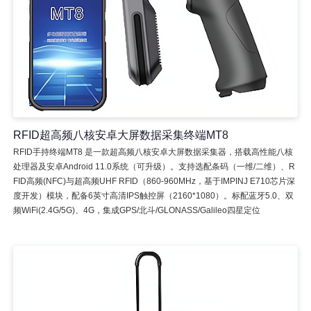
RFID超高频八核安卓大屏数据采集终端MT8
RFID手持终端MT8 是一款超高频八核安卓大屏数据采集器，搭载高性能八核
处理器及安卓Android 11.0系统（可升级）。支持选配条码（一维/二维）、R
FID高频(NFC)与超高频UHF RFID（860-960MHz，基于IMPINJ E710芯片深
度开发）模块，配备6英寸高清IPS触控屏（2160*1080）。标配蓝牙5.0、双
频WiFi(2.4G/5G)、4G，集成GPS/北斗/GLONASS/Galileo四星定位