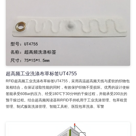
超高频工业洗涤布草标签UT4755
RFID超高频工业洗涤布草标签UT4755，采用高温超高频天线与柔软的织物包
装相结合，在保证读取性能的同时，有效保护织物不受损坏。优秀的设计使标
签能承受60Bar的压力、经受180℃下30分钟的干燥过程，并能承受200次的
预干燥过程。结合超高频阅读器和RFID手持机用于工业洗涤管理、包草租赁
管理、制式服装洗涤管理、智能工具柜、医院包草洗涤、军警