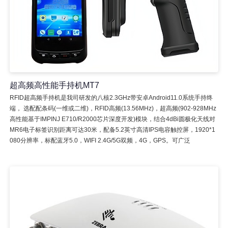
超高频高性能手持机MT7
RFID超高频手持机是我司研发的八核2.3GHz带安卓Android11.0系统手持终
端， 选配配条码(一维或二维)，RFID高频(13.56MHz)，超高频(902-928MHz
高性能基于IMPINJ E710/R2000芯片深度开发)模块，结合4dBi圆极化天线对
MR6电子标签识别距离可达30米，配备5.2英寸高清IPS电容触控屏，1920*1
080分辨率，标配蓝牙5.0，WIFI 2.4G/5G双频，4G，GPS。可广泛