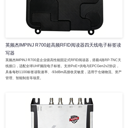
英频杰IMPINJ R700超高频RFID阅读器四天线电子标签读
写器
英频杰IMPINJ R700是企业级高性能固定式RFID阅读器，搭载4路RP-TNC天
线接口，适配全球UHF频段电子标签。支持PoE+供电与EPCGen2v2协议，
具备每秒1100标签读取速率、-93dBm高接收灵敏度，适用于仓储物流、资产
管理、智能制造等场景。