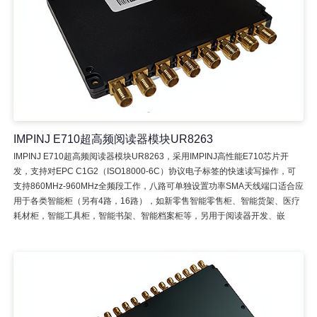
IMPINJ E710超高频阅读器模块UR8263
IMPINJ E710超高频阅读器模块UR8263，采用IMPINJ高性能E710芯片开
发，支持对EPC C1G2（ISO18000-6C）协议电子标签的快速读写操作，可
支持860MHz-960MHz全频段工作，八路可单独设置功率SMA天线端口适合应
用于各类智能柜（另有4路，16路），如新零售智能零售柜、智能货架、医疗
耗材柜，智能工具柜，智能书架、智能档案柜等，另用于阅读器开发、嵌