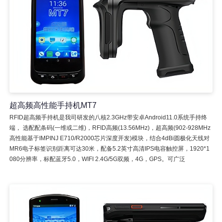
超高频高性能手持机MT7
RFID超高频手持机是我司研发的八核2.3GHz带安卓Android11.0系统手持终
端， 选配配条码(一维或二维)，RFID高频(13.56MHz)，超高频(902-928MHz
高性能基于IMPINJ E710/R2000芯片深度开发)模块，结合4dBi圆极化天线对
MR6电子标签识别距离可达30米，配备5.2英寸高清IPS电容触控屏，1920*1
080分辨率，标配蓝牙5.0，WIFI 2.4G/5G双频，4G，GPS。可广泛