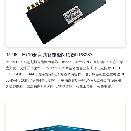
IMPINJ E710超高频智能柜阅读器UR8283
IMPINJ E710超高频智能柜阅读器UR8283，基于IMPINJ高性能E710芯片深
度开发，支持工作频率860MHz-960MHz全频段全频段工作，支持对EPC C1
G2（ISO18000-6C）协议协议电子标签读写操作，电子标签询查速度可达10
00张/秒，16路（另有4路，8路）可单独设置功率的SMA天线接口方便应用于
各类智能柜，如高值医疗耗材柜，智能货架、智能工具柜，智能书架、