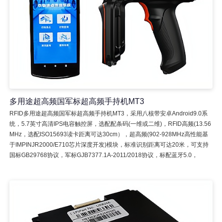
多用途超高频国军标超高频手持机MT3
RFID多用途超高频国军标超高频手持机MT3，采用八核带安卓Android9.0系
统，5.7英寸高清IPS电容触控屏，选配配条码(一维或二维)，RFID高频(13.56
MHz，选配ISO15693读卡距离可达30cm），超高频(902-928MHz高性能基
于IMPINJR2000/E710芯片深度开发)模块，标准识别距离可达20米，可支持
国标GB29768协议，军标GJB7377.1A-2011/2018协议，标配蓝牙5.0，