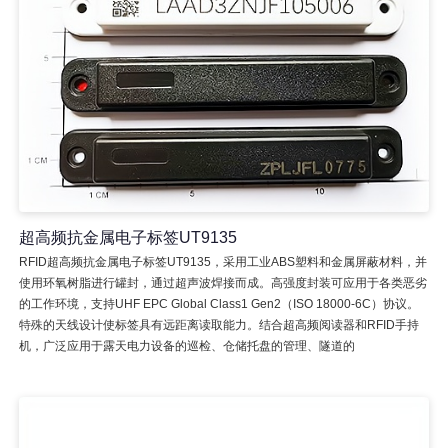
超高频抗金属电子标签UT9135
RFID超高频抗金属电子标签UT9135，采用工业ABS塑料和金属屏蔽材料，并
使用环氧树脂进行罐封，通过超声波焊接而成。高强度封装可应用于各类恶劣
的工作环境，支持UHF EPC Global Class1 Gen2（ISO 18000-6C）协议。
特殊的天线设计使标签具有远距离读取能力。结合超高频阅读器和RFID手持
机，广泛应用于露天电力设备的巡检、仓储托盘的管理、隧道的