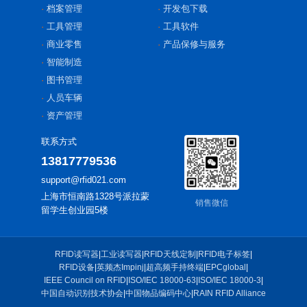
档案管理
开发包下载
工具管理
工具软件
商业零售
产品保修与服务
智能制造
图书管理
人员车辆
资产管理
联系方式
13817779536
support@rfid021.com
上海市恒南路1328号派拉蒙
销售微信
留学生创业园5楼
RFID读写器
|
工业读写器
|
RFID天线定制
|
RFID电子标签
|
RFID设备
|
英频杰Impinj
|
超高频手持终端
|
EPCglobal
|
IEEE Council on RFID
|
ISO/IEC 18000-63
|
ISO/IEC 18000-3
|
中国自动识别技术协会
|
中国物品编码中心
|
RAIN RFID Alliance