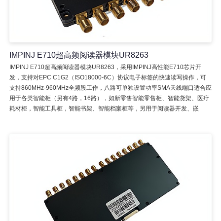
IMPINJ E710超高频阅读器模块UR8263
IMPINJ E710超高频阅读器模块UR8263，采用IMPINJ高性能E710芯片开
发，支持对EPC C1G2（ISO18000-6C）协议电子标签的快速读写操作，可
支持860MHz-960MHz全频段工作，八路可单独设置功率SMA天线端口适合应
用于各类智能柜（另有4路，16路），如新零售智能零售柜、智能货架、医疗
耗材柜，智能工具柜，智能书架、智能档案柜等，另用于阅读器开发、嵌