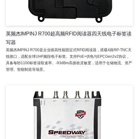
英频杰IMPINJ R700超高频RFID阅读器四天线电子标签读
写器
英频杰IMPINJ R700是企业级高性能固定式RFID阅读器，搭载4路RP-TNC天
线接口，适配全球UHF频段电子标签。支持PoE+供电与EPCGen2v2协议，
具备每秒1100标签读取速率、-93dBm高接收灵敏度，适用于仓储物流、资产
管理、智能制造等场景。