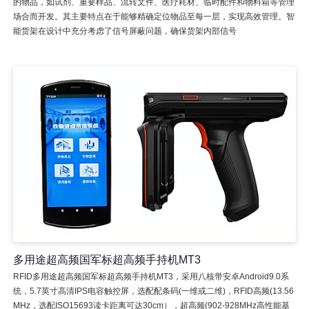
的物品，如试剂、重要样品、流转文件、医疗耗材、临时配件和物料箱等管理
场合而开发。其主要特点在于能够精确定位物品至每一层，实现高效管理。智
能货架在设计中充分考虑了信号屏蔽问题，确保货架内部信号
多用途超高频国军标超高频手持机MT3
RFID多用途超高频国军标超高频手持机MT3，采用八核带安卓Android9.0系
统，5.7英寸高清IPS电容触控屏，选配配条码(一维或二维)，RFID高频(13.56
MHz，选配ISO15693读卡距离可达30cm），超高频(902-928MHz高性能基