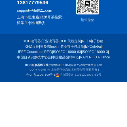
13817779536
support@rfid021.com
上海市恒南路1328号派拉蒙
销售微信
留学生创业园5楼
RFID读写器
|
工业读写器
|
RFID天线定制
|
RFID电子标签
|
RFID设备
|
英频杰Impinj
|
超高频手持终端
|
EPCglobal
|
IEEE Council on RFID
|
ISO/IEC 18000-63
|
ISO/IEC 18000-3
|
中国自动识别技术协会
|
中国物品编码中心
|
RAIN RFID Alliance
RFID阅读器和天线
|
法律声明
|
RFID读写器产品和方案手册下载
| COPYRIGHT @ 上海营信信息技术有限公司 版权所有 |
沪ICP备11007100号-6
沪公网安备 31011202008781号