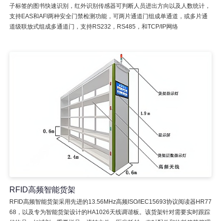
子标签的图书快速识别，红外识别传感器可判断人员进出方向以及人数统计，
支持EAS和AFI两种安全门禁检测功能，可两片通道门组成单通道，或多片通
道级联放式组成多通道门，支持RS232，RS485，和TCP/IP网络
RFID高频智能货架
RFID高频智能货架采用先进的13.56MHz高频ISO/IEC15693协议阅读器HR77
68，以及专为智能货架设计的HA1026天线调谐板。该货架针对需要实时跟踪