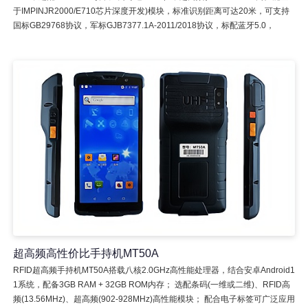
于IMPINJR2000/E710芯片深度开发)模块，标准识别距离可达20米，可支持
国标GB29768协议，军标GJB7377.1A-2011/2018协议，标配蓝牙5.0，
超高频高性价比手持机MT50A
RFID超高频手持机MT50A搭载八核2.0GHz高性能处理器，结合安卓Android1
1系统，配备3GB RAM + 32GB ROM内存； 选配条码(一维或二维)、RFID高
频(13.56MHz)、超高频(902-928MHz)高性能模块； 配合电子标签可广泛应用