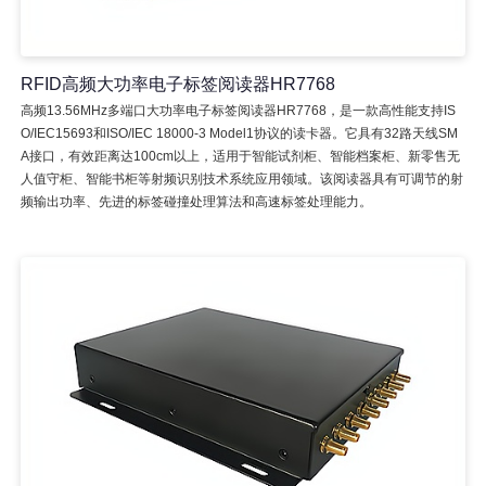
RFID高频大功率电子标签阅读器HR7768
高频13.56MHz多端口大功率电子标签阅读器HR7768，是一款高性能支持IS
O/IEC15693和ISO/IEC 18000-3 Model1协议的读卡器。它具有32路天线SM
A接口，有效距离达100cm以上，适用于智能试剂柜、智能档案柜、新零售无
人值守柜、智能书柜等射频识别技术系统应用领域。该阅读器具有可调节的射
频输出功率、先进的标签碰撞处理算法和高速标签处理能力。