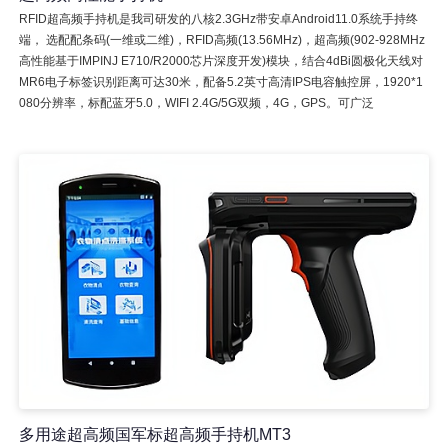
RFID超高频手持机是我司研发的八核2.3GHz带安卓Android11.0系统手持终
端， 选配配条码(一维或二维)，RFID高频(13.56MHz)，超高频(902-928MHz
高性能基于IMPINJ E710/R2000芯片深度开发)模块，结合4dBi圆极化天线对
MR6电子标签识别距离可达30米，配备5.2英寸高清IPS电容触控屏，1920*1
080分辨率，标配蓝牙5.0，WIFI 2.4G/5G双频，4G，GPS。可广泛
多用途超高频国军标超高频手持机MT3