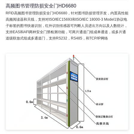
高频图书管理防损安全门HD6680
RFID高频图书管理防损安全门HD6680，针对图书防损管理开发，内置高性能
高频阅读器和天线，支持对ISO/IEC15693和ISO/IEC 18000-3 Model1协议电
子标签的图书快速识别，红外识别传感器可判断人员进出方向以及人数统计，
支持EAS和AFI两种安全门禁检测功能，可两片通道门组成单通道，或多片通
道级联放式组成多通道门，支持RS232，RS485，和TCP/IP网络