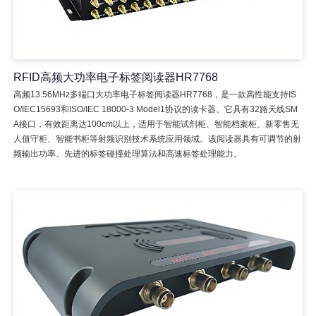
RFID高频大功率电子标签阅读器HR7768
高频13.56MHz多端口大功率电子标签阅读器HR7768，是一款高性能支持IS
O/IEC15693和ISO/IEC 18000-3 Model1协议的读卡器。它具有32路天线SM
A接口，有效距离达100cm以上，适用于智能试剂柜、智能档案柜、新零售无
人值守柜、智能书柜等射频识别技术系统应用领域。该阅读器具有可调节的射
频输出功率、先进的标签碰撞处理算法和高速标签处理能力。