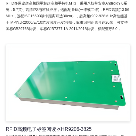
RFID多用途超高频国军标超高频手持机MT3，采用八核带安卓Android9.0系
统，5.7英寸高清IPS电容触控屏，选配配条码(一维或二维)，RFID高频(13.56
MHz，选配ISO15693读卡距离可达30cm），超高频(902-928MHz高性能基
于IMPINJR2000/E710芯片深度开发)模块，标准识别距离可达20米，可支持
国标GB29768协议，军标GJB7377.1A-2011/2018协议，标配蓝牙5.0，
RFID高频电子标签阅读器HR9206-3825