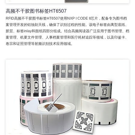
高频不干胶图书标签HT6507
RFID高频不干胶图书标签HT6507使用NXP I CODE II芯片，配备专为图书档
案管理开发的铝蚀刻天线，确保了识别过程的性能。该电子标签由离型底纸、
胶层、标签inlay和面纸四部分组成。结合高频阅读器广泛应用于图书管理、档
案管理、机要文件管理、人事档案管理和医疗耗材追踪等领域，以及印鉴卡、
卷宗和证照管理等射频识别技术应用领域。