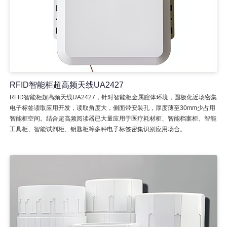
RFID智能柜超高频天线UA2427
RFID智能柜超高频天线UA2427，针对智能柜金属腔体环境，圆极化近场密集
电子标签读取应用开发，读取角度大，侧面带安装孔，厚度薄至30mm少占用
智能柜空间。结合超高频阅读器已大量应用于医疗耗材柜、智能档案柜、智能
工具柜、智能试剂柜、钥匙柜等多种电子标签密集识别应用场合。