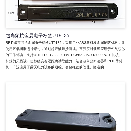
超高频抗金属电子标签UT9135
RFID超高频抗金属电子标签UT9135，采用工业ABS塑料和金属屏蔽材料，并
使用环氧树脂进行罐封，通过超声波焊接而成。高强度封装可应用于各类恶劣
的工作环境，支持UHF EPC Global Class1 Gen2（ISO 18000-6C）协议。
特殊的天线设计使标签具有远距离读取能力。结合超高频阅读器和RFID手持
机，广泛应用于露天电力设备的巡检、仓储托盘的管理、隧道的