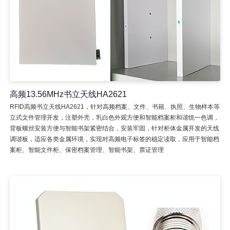
高频13.56MHz书立天线HA2621
RFID高频书立天线HA2621，针对高频档案、文件、书籍、执照、生物样本等
立式文件管理开发，注塑外壳，乳白色外观方便和智能档案柜和谐统一色调，
背板螺丝安装方便与智能书架紧密结合，安装牢固，针对柜体金属开发的天线
调谐板，适应各类金属环境，实现对高频电子标签的稳定读取，应用于智能档
案柜、智能文件柜、保密档案管理、智能书架、票证管理