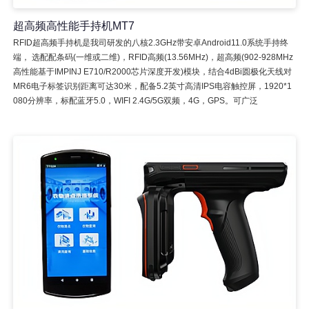
超高频高性能手持机MT7
RFID超高频手持机是我司研发的八核2.3GHz带安卓Android11.0系统手持终
端， 选配配条码(一维或二维)，RFID高频(13.56MHz)，超高频(902-928MHz
高性能基于IMPINJ E710/R2000芯片深度开发)模块，结合4dBi圆极化天线对
MR6电子标签识别距离可达30米，配备5.2英寸高清IPS电容触控屏，1920*1
080分辨率，标配蓝牙5.0，WIFI 2.4G/5G双频，4G，GPS。可广泛