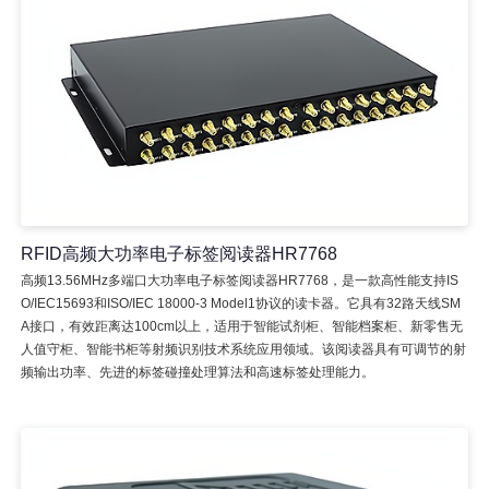
RFID高频大功率电子标签阅读器HR7768
高频13.56MHz多端口大功率电子标签阅读器HR7768，是一款高性能支持IS
O/IEC15693和ISO/IEC 18000-3 Model1协议的读卡器。它具有32路天线SM
A接口，有效距离达100cm以上，适用于智能试剂柜、智能档案柜、新零售无
人值守柜、智能书柜等射频识别技术系统应用领域。该阅读器具有可调节的射
频输出功率、先进的标签碰撞处理算法和高速标签处理能力。