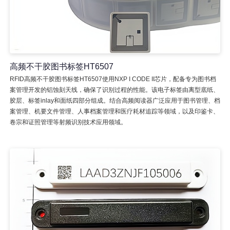
高频不干胶图书标签HT6507
RFID高频不干胶图书标签HT6507使用NXP I CODE II芯片，配备专为图书档
案管理开发的铝蚀刻天线，确保了识别过程的性能。该电子标签由离型底纸、
胶层、标签inlay和面纸四部分组成。结合高频阅读器广泛应用于图书管理、档
案管理、机要文件管理、人事档案管理和医疗耗材追踪等领域，以及印鉴卡、
卷宗和证照管理等射频识别技术应用领域。