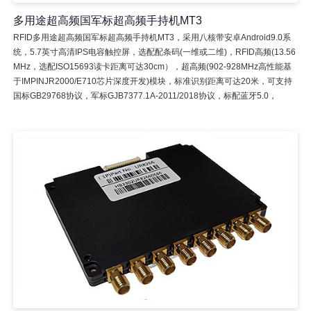
多用途超高频国军标超高频手持机MT3
RFID多用途超高频国军标超高频手持机MT3，采用八核带安卓Android9.0系
统，5.7英寸高清IPS电容触控屏，选配配条码(一维或二维)，RFID高频(13.56
MHz，选配ISO15693读卡距离可达30cm），超高频(902-928MHz高性能基
于IMPINJR2000/E710芯片深度开发)模块，标准识别距离可达20米，可支持
国标GB29768协议，军标GJB7377.1A-2011/2018协议，标配蓝牙5.0，