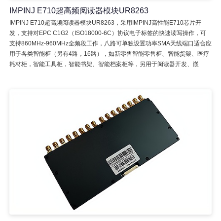
IMPINJ E710超高频阅读器模块UR8263
IMPINJ E710超高频阅读器模块UR8263，采用IMPINJ高性能E710芯片开
发，支持对EPC C1G2（ISO18000-6C）协议电子标签的快速读写操作，可
支持860MHz-960MHz全频段工作，八路可单独设置功率SMA天线端口适合应
用于各类智能柜（另有4路，16路），如新零售智能零售柜、智能货架、医疗
耗材柜，智能工具柜，智能书架、智能档案柜等，另用于阅读器开发、嵌