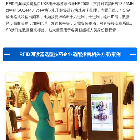
RFID高频模拟键盘口UKB电子标签读卡器HR2005，支持对高频HF(13.56MH
z)中的ISO14443TypeA协议电子标签进行快速读卡处理，内置天线，可定制
输出格式和输出频率，比如按要求输出十六进制，十进制，输出ID号，数据
区，截取长度，加密处理，发送频率等，无需安装驱动，可直接接安卓系统U
SB接口送数据至光标处。被大量应用于各类智能柜人员身份授权管
RFID阅读器选型技巧企业适配指南相关方案/案例