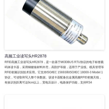
高频工业读写头HR2878
RFID高频工业读写头HR2878，是一款基于MODBUS RTU协议的电子标签载
码体读卡器，采用铜镀镍材料外壳，高防护等级，适用于产业线、模具管理等
RFID射频识别技术应用。它支持ISO/IEC 15693和ISO/IEC 18000-3 Model 1
协议，可读取和写入整个块数据。该读卡器配备抗金属高频RFID射频天线，
有效识别距离可达9cm以上，宽电压设计，电路保护功能，支持RS4