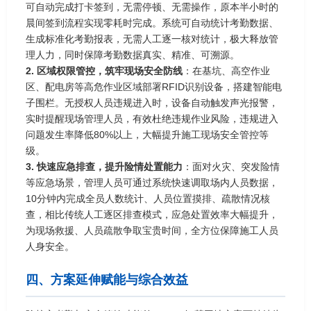
可自动完成打卡签到，无需停顿、无需操作，原本半小时的
晨间签到流程实现零耗时完成。系统可自动统计考勤数据、
生成标准化考勤报表，无需人工逐一核对统计，极大释放管
理人力，同时保障考勤数据真实、精准、可溯源。
2. 区域权限管控，筑牢现场安全防线
：在基坑、高空作业
区、配电房等高危作业区域部署RFID识别设备，搭建智能电
子围栏。无授权人员违规进入时，设备自动触发声光报警，
实时提醒现场管理人员，有效杜绝违规作业风险，违规进入
问题发生率降低80%以上，大幅提升施工现场安全管控等
级。
3. 快速应急排查，提升险情处置能力
：面对火灾、突发险情
等应急场景，管理人员可通过系统快速调取场内人员数据，
10分钟内完成全员人数统计、人员位置摸排、疏散情况核
查，相比传统人工逐区排查模式，应急处置效率大幅提升，
为现场救援、人员疏散争取宝贵时间，全方位保障施工人员
人身安全。
四、方案延伸赋能与综合效益