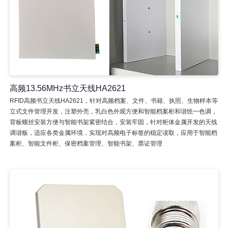
高频13.56MHz书立天线HA2621
RFID高频书立天线HA2621，针对高频档案、文件、书籍、执照、生物样本等
立式文件管理开发，注塑外壳，乳白色外观方便和智能档案柜和谐统一色调，
背板螺丝安装方便与智能书架紧密结合，安装牢固，针对柜体金属开发的天线
调谐板，适应各类金属环境，实现对高频电子标签的稳定读取，应用于智能档
案柜、智能文件柜、保密档案管理、智能书架、票证管理