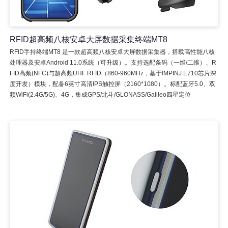
RFID超高频八核安卓大屏数据采集终端MT8
RFID手持终端MT8 是一款超高频八核安卓大屏数据采集器，搭载高性能八核
处理器及安卓Android 11.0系统（可升级）。支持选配条码（一维/二维）、R
FID高频(NFC)与超高频UHF RFID（860-960MHz，基于IMPINJ E710芯片深
度开发）模块，配备6英寸高清IPS触控屏（2160*1080）。标配蓝牙5.0、双
频WiFi(2.4G/5G)、4G，集成GPS/北斗/GLONASS/Galileo四星定位