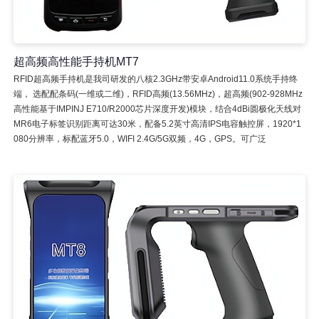
超高频高性能手持机MT7
RFID超高频手持机是我司研发的八核2.3GHz带安卓Android11.0系统手持终
端， 选配配条码(一维或二维)，RFID高频(13.56MHz)，超高频(902-928MHz
高性能基于IMPINJ E710/R2000芯片深度开发)模块，结合4dBi圆极化天线对
MR6电子标签识别距离可达30米，配备5.2英寸高清IPS电容触控屏，1920*1
080分辨率，标配蓝牙5.0，WIFI 2.4G/5G双频，4G，GPS。可广泛