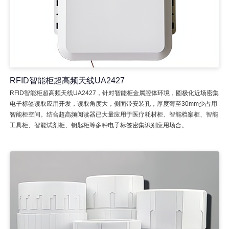
RFID智能柜超高频天线UA2427
RFID智能柜超高频天线UA2427，针对智能柜金属腔体环境，圆极化近场密集
电子标签读取应用开发，读取角度大，侧面带安装孔，厚度薄至30mm少占用
智能柜空间。结合超高频阅读器已大量应用于医疗耗材柜、智能档案柜、智能
工具柜、智能试剂柜、钥匙柜等多种电子标签密集识别应用场合。