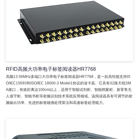
RFID高频大功率电子标签阅读器HR7768
高频13.56MHz多端口大功率电子标签阅读器HR7768，是一款高性能支持IS
O/IEC15693和ISO/IEC 18000-3 Model1协议的读卡器。它具有32路天线SM
A接口，有效距离达100cm以上，适用于智能试剂柜、智能档案柜、新零售无
人值守柜、智能书柜等射频识别技术系统应用领域。该阅读器具有可调节的射
频输出功率、先进的标签碰撞处理算法和高速标签处理能力。