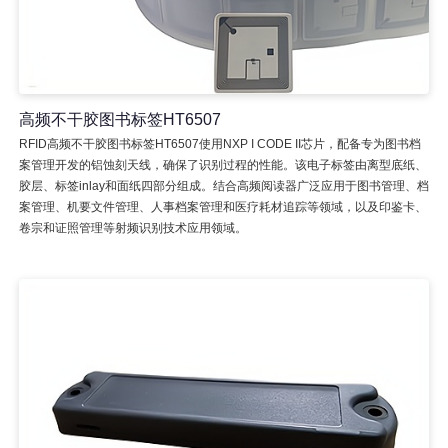
高频不干胶图书标签HT6507
RFID高频不干胶图书标签HT6507使用NXP I CODE II芯片，配备专为图书档
案管理开发的铝蚀刻天线，确保了识别过程的性能。该电子标签由离型底纸、
胶层、标签inlay和面纸四部分组成。结合高频阅读器广泛应用于图书管理、档
案管理、机要文件管理、人事档案管理和医疗耗材追踪等领域，以及印鉴卡、
卷宗和证照管理等射频识别技术应用领域。