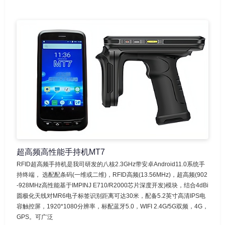
超高频高性能手持机MT7
RFID超高频手持机是我司研发的八核2.3GHz带安卓Android11.0系统手
持终端， 选配配条码(一维或二维)，RFID高频(13.56MHz)，超高频(902
-928MHz高性能基于IMPINJ E710/R2000芯片深度开发)模块，结合4dBi
圆极化天线对MR6电子标签识别距离可达30米，配备5.2英寸高清IPS电
容触控屏，1920*1080分辨率，标配蓝牙5.0，WIFI 2.4G/5G双频，4G，
GPS。可广泛