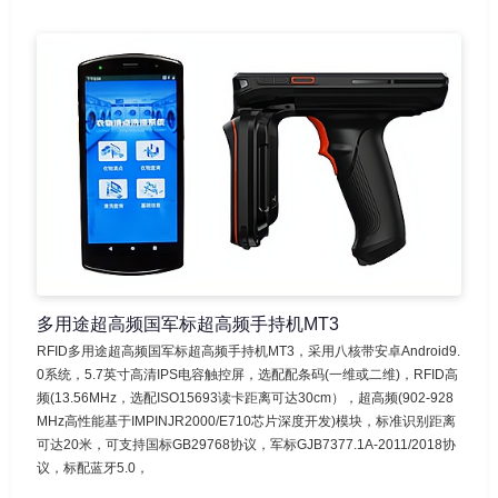
多用途超高频国军标超高频手持机MT3
RFID多用途超高频国军标超高频手持机MT3，采用八核带安卓Android9.
0系统，5.7英寸高清IPS电容触控屏，选配配条码(一维或二维)，RFID高
频(13.56MHz，选配ISO15693读卡距离可达30cm），超高频(902-928
MHz高性能基于IMPINJR2000/E710芯片深度开发)模块，标准识别距离
可达20米，可支持国标GB29768协议，军标GJB7377.1A-2011/2018协
议，标配蓝牙5.0，