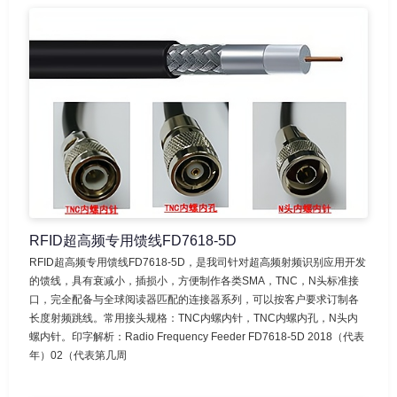
RFID超高频专用馈线FD7618-5D
RFID超高频专用馈线FD7618-5D，是我司针对超高频射频识别应用开发
的馈线，具有衰减小，插损小，方便制作各类SMA，TNC，N头标准接
口，完全配备与全球阅读器匹配的连接器系列，可以按客户要求订制各
长度射频跳线。常用接头规格：TNC内螺内针，TNC内螺内孔，N头内
螺内针。印字解析：Radio Frequency Feeder FD7618-5D 2018（代表
年）02（代表第几周