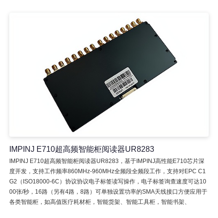
IMPINJ E710超高频智能柜阅读器UR8283
IMPINJ E710超高频智能柜阅读器UR8283，基于IMPINJ高性能E710芯片深
度开发，支持工作频率860MHz-960MHz全频段全频段工作，支持对EPC C1
G2（ISO18000-6C）协议协议电子标签读写操作，电子标签询查速度可达10
00张/秒，16路（另有4路，8路）可单独设置功率的SMA天线接口方便应用于
各类智能柜，如高值医疗耗材柜，智能货架、智能工具柜，智能书架、