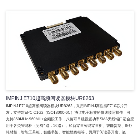
IMPINJ E710超高频阅读器模块UR8263
IMPINJ E710超高频阅读器模块UR8263，采用IMPINJ高性能E710芯片开
发，支持对EPC C1G2（ISO18000-6C）协议电子标签的快速读写操作，可
支持860MHz-960MHz全频段工作，八路可单独设置功率SMA天线端口适合应
用于各类智能柜（另有4路，16路），如新零售智能零售柜、智能货架、医疗
耗材柜，智能工具柜，智能书架、智能档案柜等，另用于阅读器开发、嵌