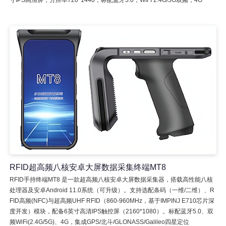
寸IPS高清屏，分辨率720*1440；标配蓝牙5.0，WIFI 2.4G/5G双频，4G
RFID超高频八核安卓大屏数据采集终端MT8
RFID手持终端MT8 是一款超高频八核安卓大屏数据采集器，搭载高性能八核
处理器及安卓Android 11.0系统（可升级）。支持选配条码（一维/二维）、R
FID高频(NFC)与超高频UHF RFID（860-960MHz，基于IMPINJ E710芯片深
度开发）模块，配备6英寸高清IPS触控屏（2160*1080）。标配蓝牙5.0、双
频WiFi(2.4G/5G)、4G，集成GPS/北斗/GLONASS/Galileo四星定位