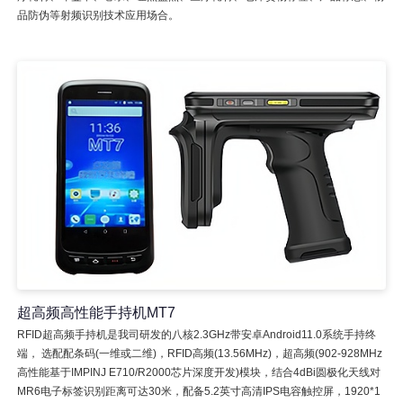
品防伪等射频识别技术应用场合。
超高频高性能手持机MT7
RFID超高频手持机是我司研发的八核2.3GHz带安卓Android11.0系统手持终
端， 选配配条码(一维或二维)，RFID高频(13.56MHz)，超高频(902-928MHz
高性能基于IMPINJ E710/R2000芯片深度开发)模块，结合4dBi圆极化天线对
MR6电子标签识别距离可达30米，配备5.2英寸高清IPS电容触控屏，1920*1