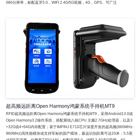
080分辨率，标配蓝牙5.0，WIFI 2.4G/5G双频，4G，GPS。可广泛
超高频远距离Open Harmony鸿蒙系统手持机MT9
RFID超高频远距离Open Harmony鸿蒙系统手持机MT9，采用Android13.0或
Open Harmony3.2操作系统，搭配展锐八核CPU 主频2.7GHz处理器，以及3
+32G或4+64G内存配置；基于IMPINJ E710芯片深度开发的超高频(860MHz-
960MHz)高性能模块或支持军标的国产模块，最远识别距离可达20米；5.5英