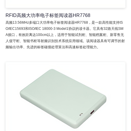
RFID高频大功率电子标签阅读器HR7768
高频13.56MHz多端口大功率电子标签阅读器HR7768，是一款高性能支持IS
O/IEC15693和ISO/IEC 18000-3 Model1协议的读卡器。它具有32路天线SM
A接口，有效距离达100cm以上，适用于智能试剂柜、智能档案柜、新零售无
人值守柜、智能书柜等射频识别技术系统应用领域。该阅读器具有可调节的射
频输出功率、先进的标签碰撞处理算法和高速标签处理能力。