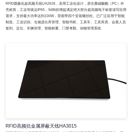
RFID圆极化超高频天线UA2626，采用工业化设计，原生聚碳酸酯（PC）外
壳材质，工业等级达IP65，9dBi的增益满足绝大部分超高频电子标签读写应用
需求，支持最大功率达到100W，背面带四个安装螺丝柱。已广泛应用于智能
制造、工业识别、仓储进出库管理、智能书柜、工具车、工具库房、会展人员
签到、定位、车辆管理、智能称重、门禁考勤、动物管理系统
RFID高频抗金属屏蔽天线HA3015