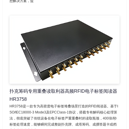
想解决方案，提
扑克筹码专用重叠读取利器高频RFID电子标签阅读器
HR3758
HR3758是一款专为高密度电子标签堆叠场景打造的RFID阅读器。基于I
SO/IEC18000-3 Mode3及EPCClass-1协议，搭载专有解码核心处理算
法，彻底突破了传统设备在电子标签严重重叠时的读取瓶颈，400张/秒
标签处理速度，能够瞬间完成整副扑克牌、成塔筹码、成摞答题卡或档