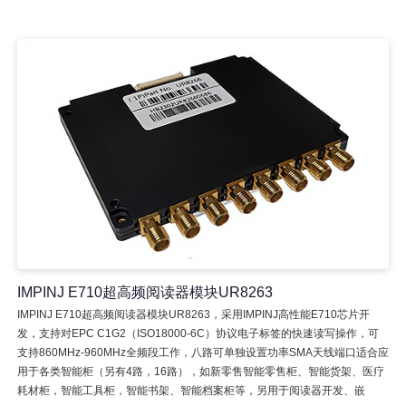
IMPINJ E710超高频阅读器模块UR8263
IMPINJ E710超高频阅读器模块UR8263，采用IMPINJ高性能E710芯片开
发，支持对EPC C1G2（ISO18000-6C）协议电子标签的快速读写操作，可
支持860MHz-960MHz全频段工作，八路可单独设置功率SMA天线端口适合应
用于各类智能柜（另有4路，16路），如新零售智能零售柜、智能货架、医疗
耗材柜，智能工具柜，智能书架、智能档案柜等，另用于阅读器开发、嵌