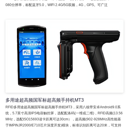
080分辨率，标配蓝牙5.0，WIFI 2.4G/5G双频，4G，GPS。可广泛
多用途超高频国军标超高频手持机MT3
RFID多用途超高频国军标超高频手持机MT3，采用八核带安卓Android9.0系
统，5.7英寸高清IPS电容触控屏，选配配条码(一维或二维)，RFID高频(13.56
MHz，选配ISO15693读卡距离可达30cm），超高频(902-928MHz高性能基
于IMPINJR2000/E710芯片深度开发)模块，标准识别距离可达20米，可支持