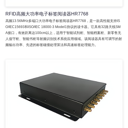
RFID高频大功率电子标签阅读器HR7768
高频13.56MHz多端口大功率电子标签阅读器HR7768，是一款高性能支持IS
O/IEC15693和ISO/IEC 18000-3 Model1协议的读卡器。它具有32路天线SM
A接口，有效距离达100cm以上，适用于智能试剂柜、智能档案柜、新零售无
人值守柜、智能书柜等射频识别技术系统应用领域。该阅读器具有可调节的射
频输出功率、先进的标签碰撞处理算法和高速标签处理能力。