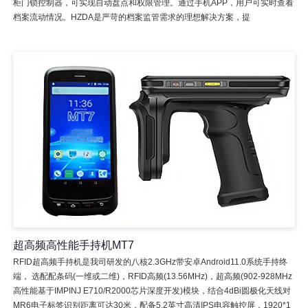
柜门锁控制器，可实现自动盘点和权限管理。通过手机APP，用户可实时查看
档案流动情况。HZDA是严苛的档案监管需求的理想解决方案，提
超高频高性能手持机MT7
RFID超高频手持机是我司研发的八核2.3GHz带安卓Android11.0系统手持终
端， 选配配条码(一维或二维)，RFID高频(13.56MHz)，超高频(902-928MHz
高性能基于IMPINJ E710/R2000芯片深度开发)模块，结合4dBi圆极化天线对
MR6电子标签识别距离可达30米，配备5.2英寸高清IPS电容触控屏，1920*1