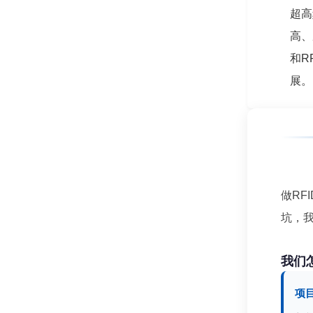
超高
高、
和R
展。
做RF
坑，
我们
项