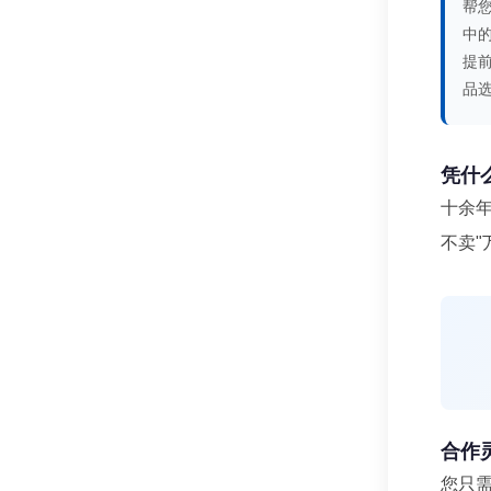
帮
中
提
品
凭什
十余年
不卖
合作
您只