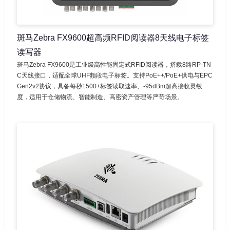
斑马Zebra FX9600超高频RFID阅读器8天线电子标签
读写器
斑马Zebra FX9600是工业级高性能固定式RFID阅读器，搭载8路RP-TN
C天线接口，适配全球UHF频段电子标签。支持PoE++/PoE+供电与EPC
Gen2v2协议，具备每秒1500+标签读取速率、-95dBm超高接收灵敏
度，适用于仓储物流、智能制造、高密资产管理等严苛场景。