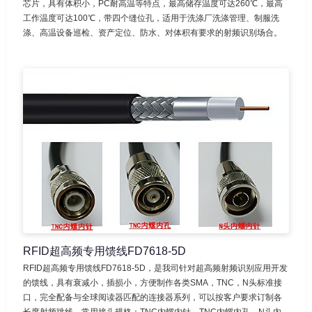
芯片，具有体积小，PC耐高温等特点，最高储存温度可达260℃，最高
工作温度可达100℃，带四个缝位孔，适用于洗涤厂洗涤管理、制服洗
涤、高温设备巡检、资产定位、防水、对体积有要求的射频识别场合。
RFID超高频专用馈线FD7618-5D
RFID超高频专用馈线FD7618-5D，是我司针对超高频射频识别应用开发
的馈线，具有衰减小，插损小，方便制作各类SMA，TNC，N头标准接
口，完全配备与全球阅读器匹配的连接器系列，可以按客户要求订制各
长度射频跳线。常用接头规格：TNC内螺内针，TNC内螺内孔，N头内