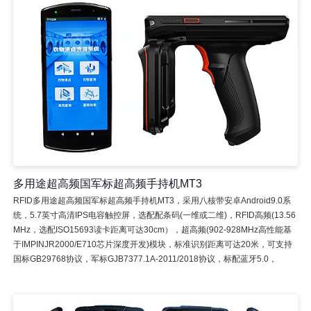
多用途超高频国军标超高频手持机MT3
RFID多用途超高频国军标超高频手持机MT3，采用八核带安卓Android9.0系
统，5.7英寸高清IPS电容触控屏，选配配条码(一维或二维)，RFID高频(13.56
MHz，选配ISO15693读卡距离可达30cm），超高频(902-928MHz高性能基
于IMPINJR2000/E710芯片深度开发)模块，标准识别距离可达20米，可支持
国标GB29768协议，军标GJB7377.1A-2011/2018协议，标配蓝牙5.0，