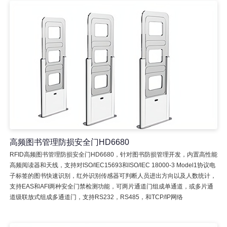
高频图书管理防损安全门HD6680
RFID高频图书管理防损安全门HD6680，针对图书防损管理开发，内置高性能
高频阅读器和天线，支持对ISO/IEC15693和ISO/IEC 18000-3 Model1协议电
子标签的图书快速识别，红外识别传感器可判断人员进出方向以及人数统计，
支持EAS和AFI两种安全门禁检测功能，可两片通道门组成单通道，或多片通
道级联放式组成多通道门，支持RS232，RS485，和TCP/IP网络