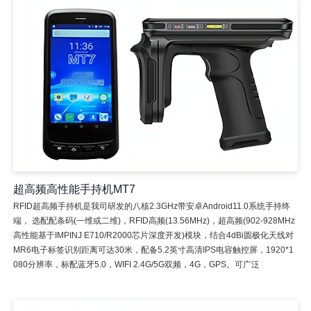
超高频高性能手持机MT7
RFID超高频手持机是我司研发的八核2.3GHz带安卓Android11.0系统手持终
端， 选配配条码(一维或二维)，RFID高频(13.56MHz)，超高频(902-928MHz
高性能基于IMPINJ E710/R2000芯片深度开发)模块，结合4dBi圆极化天线对
MR6电子标签识别距离可达30米，配备5.2英寸高清IPS电容触控屏，1920*1
080分辨率，标配蓝牙5.0，WIFI 2.4G/5G双频，4G，GPS。可广泛