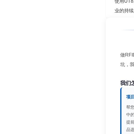
使用UT
业的持续
做RF
坑，
我们
项
帮
中
提
品