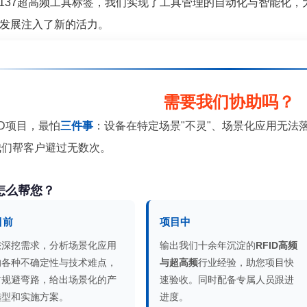
8137超高频工具标签，我们实现了工具管理的自动化与智能化
发展注入了新的活力。
需要我们协助吗？
ID项目，最怕
三件事
：设备在特定场景"不灵"、场景化应用无法
我们帮客户避过无数次。
怎么帮您？
目前
项目中
您深挖需求，分析场景化应用
输出我们十余年沉淀的
RFID高频
的各种不确定性与技术难点，
与超高频
行业经验，助您项目快
前规避弯路，给出场景化的产
速验收。同时配备专属人员跟进
选型和实施方案。
进度。