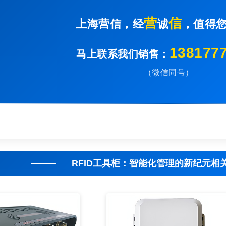
营
信
上海营信，经
诚
，值得
138177
马上联系我们销售：
（微信同号）
RFID工具柜：智能化管理的新纪元相