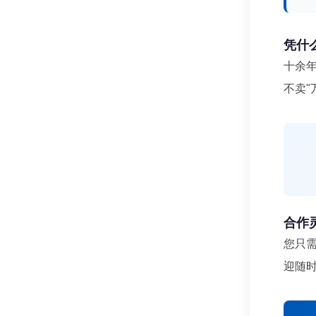
凭什
十余年
不卖
合作
您只
迎随