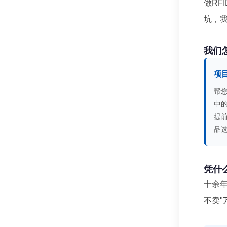
做RF
坑，
我们
项
帮
中
提
品
凭什
十余年
不卖