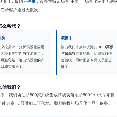
ID项目，最怕
三件事
：设备在特定场景"不灵"、场景化应用无法
我们帮客户避过无数次。
怎么帮您？
目前
项目中
您深挖需求，分析场景化应用
输出我们十余年沉淀的
RFID高频
的各种不确定性与技术难点，
与超高频
行业经验，助您项目快
前规避弯路，给出场景化的产
速验收。同时配备专属人员跟进
选型和实施方案。
进度。
么信我们？
来，我们协助超500家系统集成商成功落地超800个中大型项目
"万能方案"，只做能真正落地、顺利验收的场景化产品与服务。