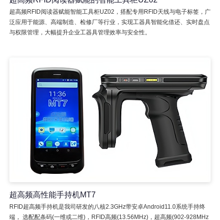
超高频RFID阅读器赋能智能工具柜UZ02，搭配专用RFID天线与电子标签，广
泛应用于能源、高端制造、检修厂等行业，实现工器具智能化借还、实时盘点
与权限管理，大幅提升企业工器具管理效率与安全性。
超高频高性能手持机MT7
RFID超高频手持机是我司研发的八核2.3GHz带安卓Android11.0系统手持终
端， 选配配条码(一维或二维)，RFID高频(13.56MHz)，超高频(902-928MHz