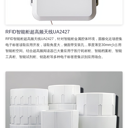
RFID智能柜超高频天线UA2427
RFID智能柜超高频天线UA2427，针对智能柜金属腔体环境，圆极化近场密集
电子标签读取应用开发，读取角度大，侧面带安装孔，厚度薄至30mm少占用
智能柜空间。结合超高频阅读器已大量应用于医疗耗材柜、智能档案柜、智能
工具柜、智能试剂柜、钥匙柜等多种电子标签密集识别应用场合。