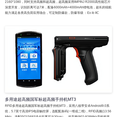
2160*1080，同时支持高频和超高频，超高频采用IMPINJ R2000高性能芯片
深度开发，识别距离可达7米，配备6000mAh+4000mAh锂电池，超长的续航
能力满足各类高负荷应用场合，可定制防爆款，防爆等级 ：Ex ib IIC
多用途超高频国军标超高频手持机MT3
RFID多用途超高频国军标超高频手持机MT3，采用八核带安卓Android9.0系
统，5.7英寸高清IPS电容触控屏，选配配条码(一维或二维)，RFID高频(13.56
MHz，选配ISO15693读卡距离可达30cm），超高频(902-928MHz高性能基