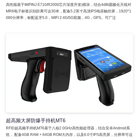
高性能基于IMPINJ E710/R2000芯片深度开发)模块，结合4dBi圆极化天线对
MR6电子标签识别距离可达30米，配备5.2英寸高清IPS电容触控屏，1920*1
080分辨率，标配蓝牙5.0，WIFI 2.4G/5G双频，4G，GPS。可广泛
超高频大屏防爆手持机MT6
RFID超高频手持机MT6基于八核2.0GHz高性能处理器，结合安卓Android系
统， 配备4GB RAM + 64GB ROM大内存，以及6.0寸IPS高亮屏，分辨率可达