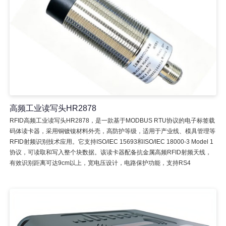
高频工业读写头HR2878
RFID高频工业读写头HR2878，是一款基于MODBUS RTU协议的电子标签载
码体读卡器，采用铜镀镍材料外壳，高防护等级，适用于产业线、模具管理等
RFID射频识别技术应用。它支持ISO/IEC 15693和ISO/IEC 18000-3 Model 1
协议，可读取和写入整个块数据。该读卡器配备抗金属高频RFID射频天线，
有效识别距离可达9cm以上，宽电压设计，电路保护功能，支持RS4