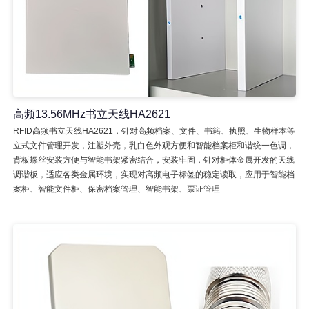
高频13.56MHz书立天线HA2621
RFID高频书立天线HA2621，针对高频档案、文件、书籍、执照、生物样本等
立式文件管理开发，注塑外壳，乳白色外观方便和智能档案柜和谐统一色调，
背板螺丝安装方便与智能书架紧密结合，安装牢固，针对柜体金属开发的天线
调谐板，适应各类金属环境，实现对高频电子标签的稳定读取，应用于智能档
案柜、智能文件柜、保密档案管理、智能书架、票证管理