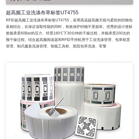
超高频工业洗涤布草标签UT4755
RFID超高频工业洗涤布草标签UT4755，采用高温超高频天线与柔软的织物包
装相结合，在保证读取性能的同时，有效保护织物不受损坏。优秀的设计使标
签能承受60Bar的压力、经受180℃下30分钟的干燥过程，并能承受200次的
预干燥过程。结合超高频阅读器和RFID手持机用于工业洗涤管理、包草租赁
管理、制式服装洗涤管理、智能工具柜、医院包草洗涤、军警