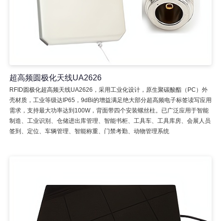
超高频圆极化天线UA2626
RFID圆极化超高频天线UA2626，采用工业化设计，原生聚碳酸酯（PC）外
壳材质，工业等级达IP65，9dBi的增益满足绝大部分超高频电子标签读写应用
需求，支持最大功率达到100W，背面带四个安装螺丝柱。已广泛应用于智能
制造、工业识别、仓储进出库管理、智能书柜、工具车、工具库房、会展人员
签到、定位、车辆管理、智能称重、门禁考勤、动物管理系统