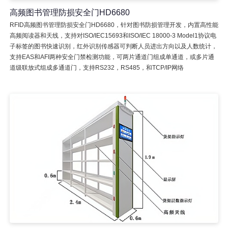
高频图书管理防损安全门HD6680
RFID高频图书管理防损安全门HD6680，针对图书防损管理开发，内置高性能
高频阅读器和天线，支持对ISO/IEC15693和ISO/IEC 18000-3 Model1协议电
子标签的图书快速识别，红外识别传感器可判断人员进出方向以及人数统计，
支持EAS和AFI两种安全门禁检测功能，可两片通道门组成单通道，或多片通
道级联放式组成多通道门，支持RS232，RS485，和TCP/IP网络