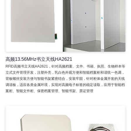
高频13.56MHz书立天线HA2621
RFID高频书立天线HA2621，针对高频档案、文件、书籍、执照、生物样本等
立式文件管理开发，注塑外壳，乳白色外观方便和智能档案柜和谐统一色调，
背板螺丝安装方便与智能书架紧密结合，安装牢固，针对柜体金属开发的天线
调谐板，适应各类金属环境，实现对高频电子标签的稳定读取，应用于智能档
案柜、智能文件柜、保密档案管理、智能书架、票证管理