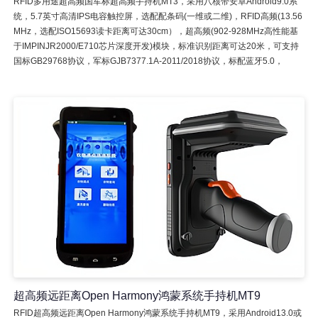
RFID多用途超高频国军标超高频手持机MT3，采用八核带安卓Android9.0系
统，5.7英寸高清IPS电容触控屏，选配配条码(一维或二维)，RFID高频(13.56
MHz，选配ISO15693读卡距离可达30cm），超高频(902-928MHz高性能基
于IMPINJR2000/E710芯片深度开发)模块，标准识别距离可达20米，可支持
国标GB29768协议，军标GJB7377.1A-2011/2018协议，标配蓝牙5.0，
超高频远距离Open Harmony鸿蒙系统手持机MT9
RFID超高频远距离Open Harmony鸿蒙系统手持机MT9，采用Android13.0或