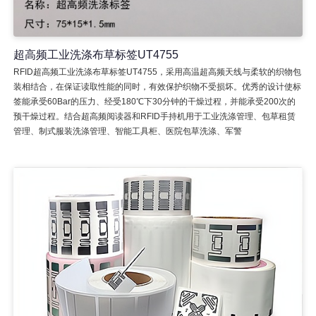
超高频工业洗涤布草标签UT4755
RFID超高频工业洗涤布草标签UT4755，采用高温超高频天线与柔软的织物包
装相结合，在保证读取性能的同时，有效保护织物不受损坏。优秀的设计使标
签能承受60Bar的压力、经受180℃下30分钟的干燥过程，并能承受200次的
预干燥过程。结合超高频阅读器和RFID手持机用于工业洗涤管理、包草租赁
管理、制式服装洗涤管理、智能工具柜、医院包草洗涤、军警