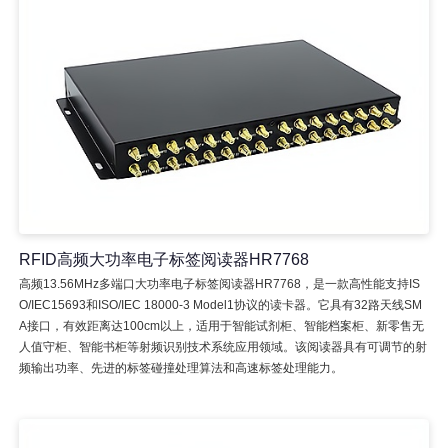
RFID高频大功率电子标签阅读器HR7768
高频13.56MHz多端口大功率电子标签阅读器HR7768，是一款高性能支持IS
O/IEC15693和ISO/IEC 18000-3 Model1协议的读卡器。它具有32路天线SM
A接口，有效距离达100cm以上，适用于智能试剂柜、智能档案柜、新零售无
人值守柜、智能书柜等射频识别技术系统应用领域。该阅读器具有可调节的射
频输出功率、先进的标签碰撞处理算法和高速标签处理能力。