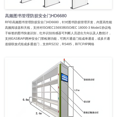
高频图书管理防损安全门HD6680
RFID高频图书管理防损安全门HD6680，针对图书防损管理开发，内置高性能
高频阅读器和天线，支持对ISO/IEC15693和ISO/IEC 18000-3 Model1协议电
子标签的图书快速识别，红外识别传感器可判断人员进出方向以及人数统计，
支持EAS和AFI两种安全门禁检测功能，可两片通道门组成单通道，或多片通
道级联放式组成多通道门，支持RS232，RS485，和TCP/IP网络