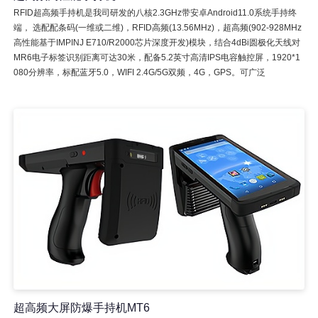
RFID超高频手持机是我司研发的八核2.3GHz带安卓Android11.0系统手持终
端， 选配配条码(一维或二维)，RFID高频(13.56MHz)，超高频(902-928MHz
高性能基于IMPINJ E710/R2000芯片深度开发)模块，结合4dBi圆极化天线对
MR6电子标签识别距离可达30米，配备5.2英寸高清IPS电容触控屏，1920*1
080分辨率，标配蓝牙5.0，WIFI 2.4G/5G双频，4G，GPS。可广泛
超高频大屏防爆手持机MT6