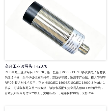
高频工业读写头HR2878
RFID高频工业读写头HR2878，是一款基于MODBUS RTU协议的电子标签载
码体读卡器，采用铜镀镍材料外壳，高防护等级，适用于产业线、模具管理等
RFID射频识别技术应用。它支持ISO/IEC 15693和ISO/IEC 18000-3 Model 1
协议，可读取和写入整个块数据。该读卡器配备抗金属高频RFID射频天线，
有效识别距离可达9cm以上，宽电压设计，电路保护功能，支持RS4