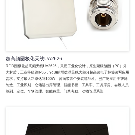
超高频圆极化天线UA2626
RFID圆极化超高频天线UA2626，采用工业化设计，原生聚碳酸酯（PC）外
壳材质，工业等级达IP65，9dBi的增益满足绝大部分超高频电子标签读写应用
需求，支持最大功率达到100W，背面带四个安装螺丝柱。已广泛应用于智能
制造、工业识别、仓储进出库管理、智能书柜、工具车、工具库房、会展人员
签到、定位、车辆管理、智能称重、门禁考勤、动物管理系统