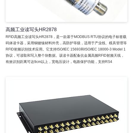
高频工业读写头HR2878
RFID高频工业读写头HR2878，是一款基于MODBUS RTU协议的电子标签载
码体读卡器，采用铜镀镍材料外壳，高防护等级，适用于产业线、模具管理等
RFID射频识别技术应用。它支持ISO/IEC 15693和ISO/IEC 18000-3 Model 1
协议，可读取和写入整个块数据。该读卡器配备抗金属高频RFID射频天线，
有效识别距离可达9cm以上，宽电压设计，电路保护功能，支持RS4