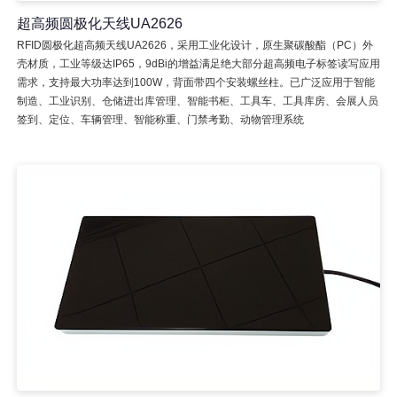
超高频圆极化天线UA2626
RFID圆极化超高频天线UA2626，采用工业化设计，原生聚碳酸酯（PC）外
壳材质，工业等级达IP65，9dBi的增益满足绝大部分超高频电子标签读写应用
需求，支持最大功率达到100W，背面带四个安装螺丝柱。已广泛应用于智能
制造、工业识别、仓储进出库管理、智能书柜、工具车、工具库房、会展人员
签到、定位、车辆管理、智能称重、门禁考勤、动物管理系统