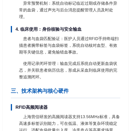
异常预警机制：系统自动标记临近过期或存储条件异
常的血袋，通过声光与后台消息提醒管理人员及时处
理。
4. 临床使用：身份核验与安全输血
患者与血袋匹配验证：医护人员通过RFID手持终端扫
描患者腕带标签与血袋标签，系统自动核对血型、有效
期等关键信息，避免输错血事故。
使用记录闭环管理：输血完成后系统自动更新血袋状
态，并关联患者病历信息，形成从采血到临床使用的完
整追溯闭环。
三、技术架构与核心硬件
RFID高频阅读器
上海营信研发的高频阅读器支持13.56MHz标准，具备
高速多标签识别能力，可在低温、液体等复杂环境稳定
运行，适配血袋批量出入库、冷库盘点等高要求场景。