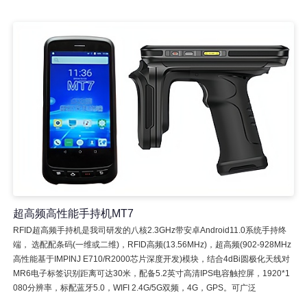
超高频高性能手持机MT7
RFID超高频手持机是我司研发的八核2.3GHz带安卓Android11.0系统手持终
端， 选配配条码(一维或二维)，RFID高频(13.56MHz)，超高频(902-928MHz
高性能基于IMPINJ E710/R2000芯片深度开发)模块，结合4dBi圆极化天线对
MR6电子标签识别距离可达30米，配备5.2英寸高清IPS电容触控屏，1920*1
080分辨率，标配蓝牙5.0，WIFI 2.4G/5G双频，4G，GPS。可广泛