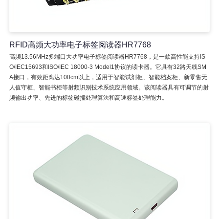
RFID高频大功率电子标签阅读器HR7768
高频13.56MHz多端口大功率电子标签阅读器HR7768，是一款高性能支持IS
O/IEC15693和ISO/IEC 18000-3 Model1协议的读卡器。它具有32路天线SM
A接口，有效距离达100cm以上，适用于智能试剂柜、智能档案柜、新零售无
人值守柜、智能书柜等射频识别技术系统应用领域。该阅读器具有可调节的射
频输出功率、先进的标签碰撞处理算法和高速标签处理能力。