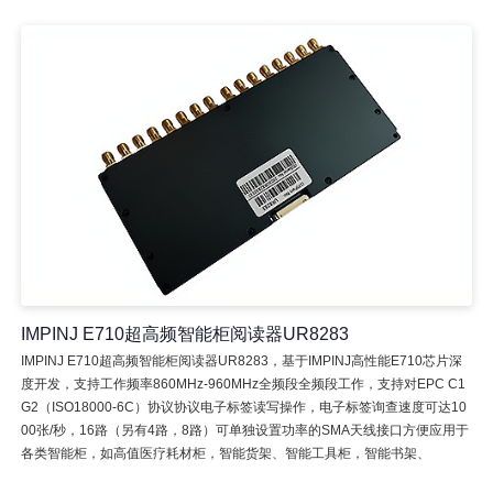
IMPINJ E710超高频智能柜阅读器UR8283
IMPINJ E710超高频智能柜阅读器UR8283，基于IMPINJ高性能E710芯片深
度开发，支持工作频率860MHz-960MHz全频段全频段工作，支持对EPC C1
G2（ISO18000-6C）协议协议电子标签读写操作，电子标签询查速度可达10
00张/秒，16路（另有4路，8路）可单独设置功率的SMA天线接口方便应用于
各类智能柜，如高值医疗耗材柜，智能货架、智能工具柜，智能书架、