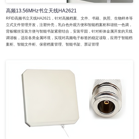
高频13.56MHz书立天线HA2621
RFID高频书立天线HA2621，针对高频档案、文件、书籍、执照、生物样本等
立式文件管理开发，注塑外壳，乳白色外观方便和智能档案柜和谐统一色调，
背板螺丝安装方便与智能书架紧密结合，安装牢固，针对柜体金属开发的天线
调谐板，适应各类金属环境，实现对高频电子标签的稳定读取，应用于智能档
案柜、智能文件柜、保密档案管理、智能书架、票证管理