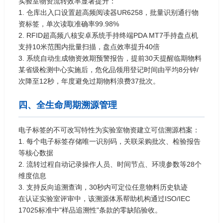
实验室物资流转效率显著提升：
1. 仓库出入口设置超高频阅读器UR6258，批量识别通行物
资标签，单次读取准确率99.98%
2. RFID超高频八核安卓系统手持终端PDA MT7手持盘点机
支持10米范围内批量扫描，盘点效率提升40倍
3. 系统自动生成物资效期预警报告，提前30天提醒临期物料
某省级检测中心实施后，危化品领用登记时间由平均8分钟/
次降至12秒，年度避免过期物料浪费37批次。
四、全生命周期溯源管理
电子标签的不可改写特性为实验室物资建立可信溯源档案：
1. 每个电子标签存储唯一识别码，关联采购批次、检验报告
等核心数据
2. 流转过程自动记录操作人员、时间节点、环境参数等28个
维度信息
3. 支持反向追溯查询，30秒内可定位任意物料历史轨迹
在认证实验室评审中，该溯源体系帮助机构通过ISO/IEC
17025标准中"样品追溯性"条款的零缺陷验收。