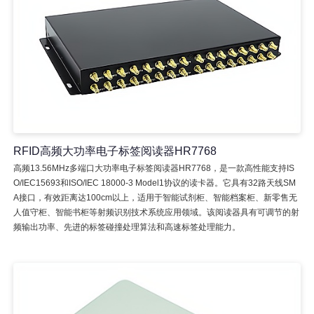
RFID高频大功率电子标签阅读器HR7768
高频13.56MHz多端口大功率电子标签阅读器HR7768，是一款高性能支持IS
O/IEC15693和ISO/IEC 18000-3 Model1协议的读卡器。它具有32路天线SM
A接口，有效距离达100cm以上，适用于智能试剂柜、智能档案柜、新零售无
人值守柜、智能书柜等射频识别技术系统应用领域。该阅读器具有可调节的射
频输出功率、先进的标签碰撞处理算法和高速标签处理能力。