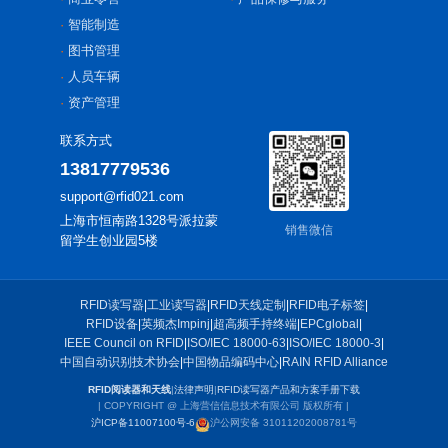
智能制造
图书管理
人员车辆
资产管理
联系方式
13817779536
support@rfid021.com
上海市恒南路1328号派拉蒙
销售微信
留学生创业园5楼
RFID读写器
|
工业读写器
|
RFID天线定制
|
RFID电子标签
|
RFID设备
|
英频杰Impinj
|
超高频手持终端
|
EPCglobal
|
IEEE Council on RFID
|
ISO/IEC 18000-63
|
ISO/IEC 18000-3
|
中国自动识别技术协会
|
中国物品编码中心
|
RAIN RFID Alliance
RFID阅读器和天线
|
法律声明
|
RFID读写器产品和方案手册下载
| COPYRIGHT @ 上海营信信息技术有限公司 版权所有 |
沪ICP备11007100号-6
沪公网安备 31011202008781号