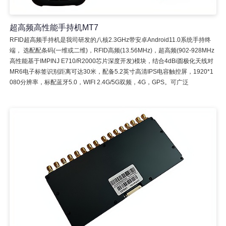
超高频高性能手持机MT7
RFID超高频手持机是我司研发的八核2.3GHz带安卓Android11.0系统手持终
端， 选配配条码(一维或二维)，RFID高频(13.56MHz)，超高频(902-928MHz
高性能基于IMPINJ E710/R2000芯片深度开发)模块，结合4dBi圆极化天线对
MR6电子标签识别距离可达30米，配备5.2英寸高清IPS电容触控屏，1920*1
080分辨率，标配蓝牙5.0，WIFI 2.4G/5G双频，4G，GPS。可广泛