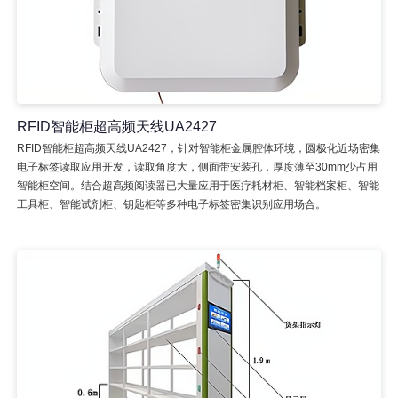
RFID智能柜超高频天线UA2427
RFID智能柜超高频天线UA2427，针对智能柜金属腔体环境，圆极化近场密集
电子标签读取应用开发，读取角度大，侧面带安装孔，厚度薄至30mm少占用
智能柜空间。结合超高频阅读器已大量应用于医疗耗材柜、智能档案柜、智能
工具柜、智能试剂柜、钥匙柜等多种电子标签密集识别应用场合。