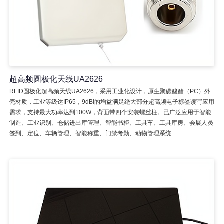
超高频圆极化天线UA2626
RFID圆极化超高频天线UA2626，采用工业化设计，原生聚碳酸酯（PC）外
壳材质，工业等级达IP65，9dBi的增益满足绝大部分超高频电子标签读写应用
需求，支持最大功率达到100W，背面带四个安装螺丝柱。已广泛应用于智能
制造、工业识别、仓储进出库管理、智能书柜、工具车、工具库房、会展人员
签到、定位、车辆管理、智能称重、门禁考勤、动物管理系统