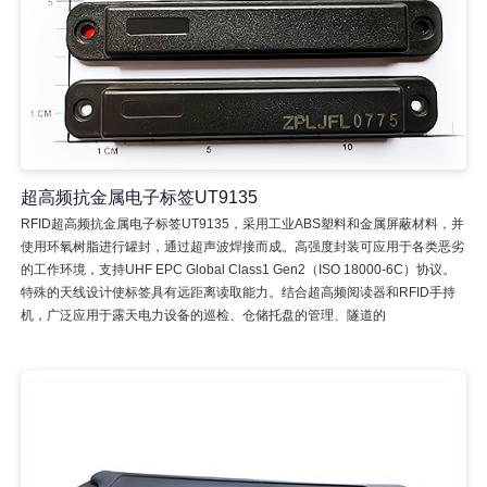
超高频抗金属电子标签UT9135
RFID超高频抗金属电子标签UT9135，采用工业ABS塑料和金属屏蔽材料，并
使用环氧树脂进行罐封，通过超声波焊接而成。高强度封装可应用于各类恶劣
的工作环境，支持UHF EPC Global Class1 Gen2（ISO 18000-6C）协议。
特殊的天线设计使标签具有远距离读取能力。结合超高频阅读器和RFID手持
机，广泛应用于露天电力设备的巡检、仓储托盘的管理、隧道的