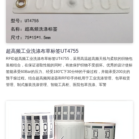
超高频工业洗涤布草标签UT4755
RFID超高频工业洗涤布草标签UT4755，采用高温超高频天线与柔软的织物包
装相结合，在保证读取性能的同时，有效保护织物不受损坏。优秀的设计使标
签能承受60Bar的压力、经受180℃下30分钟的干燥过程，并能承受200次的
预干燥过程。结合超高频阅读器和RFID手持机用于工业洗涤管理、包草租赁
管理、制式服装洗涤管理、智能工具柜、医院包草洗涤、军警