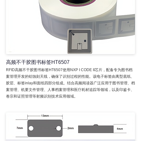
高频不干胶图书标签HT6507
RFID高频不干胶图书标签HT6507使用NXP I CODE II芯片，配备专为图书档
案管理开发的铝蚀刻天线，确保了识别过程的性能。该电子标签由离型底纸、
胶层、标签inlay和面纸四部分组成。结合高频阅读器广泛应用于图书管理、档
案管理、机要文件管理、人事档案管理和医疗耗材追踪等领域，以及印鉴卡、
卷宗和证照管理等射频识别技术应用领域。