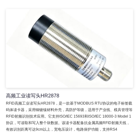
高频工业读写头HR2878
RFID高频工业读写头HR2878，是一款基于MODBUS RTU协议的电子标签载
码体读卡器，采用铜镀镍材料外壳，高防护等级，适用于产业线、模具管理等
RFID射频识别技术应用。它支持ISO/IEC 15693和ISO/IEC 18000-3 Model 1
协议，可读取和写入整个块数据。该读卡器配备抗金属高频RFID射频天线，
有效识别距离可达9cm以上，宽电压设计，电路保护功能，支持RS4