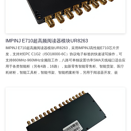
IMPINJ E710超高频阅读器模块UR8263
IMPINJ E710超高频阅读器模块UR8263，采用IMPINJ高性能E710芯片开
发，支持对EPC C1G2（ISO18000-6C）协议电子标签的快速读写操作，可
支持860MHz-960MHz全频段工作，八路可单独设置功率SMA天线端口适合应
用于各类智能柜（另有4路，16路），如新零售智能零售柜、智能货架、医疗
耗材柜，智能工具柜，智能书架、智能档案柜等，另用于阅读器开发、嵌