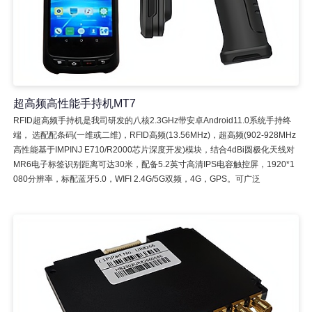
超高频高性能手持机MT7
RFID超高频手持机是我司研发的八核2.3GHz带安卓Android11.0系统手持终
端， 选配配条码(一维或二维)，RFID高频(13.56MHz)，超高频(902-928MHz
高性能基于IMPINJ E710/R2000芯片深度开发)模块，结合4dBi圆极化天线对
MR6电子标签识别距离可达30米，配备5.2英寸高清IPS电容触控屏，1920*1
080分辨率，标配蓝牙5.0，WIFI 2.4G/5G双频，4G，GPS。可广泛