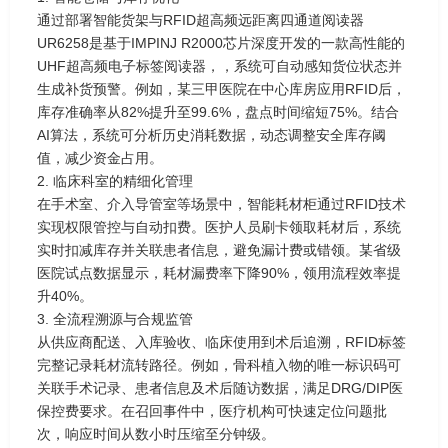
通过部署智能货架与RFID超高频远距离四通道阅读器
UR6258是基于IMPINJ R2000芯片深度开发的一款高性能的
UHF超高频电子标签阅读器，，系统可自动感知货位状态并
生成补货预警。例如，某三甲医院在中心库房应用RFID后，
库存准确率从82%提升至99.6%，盘点时间缩短75%。结合
AI算法，系统可分析历史消耗数据，动态调整安全库存阈
值，减少资金占用。
2. 临床科室的精细化管理
在手术室、介入导管室等场景中，智能耗材柜通过RFID技术
实现权限管控与自动扣费。医护人员刷卡领取耗材后，系统
实时扣减库存并关联患者信息，避免漏计费或错领。某省级
医院试点数据显示，耗材漏费率下降90%，领用流程效率提
升40%。
3. 全流程溯源与合规监管
从供应商配送、入库验收、临床使用到术后追溯，RFID标签
完整记录耗材流转路径。例如，骨科植入物的唯一标识码可
关联手术记录、患者信息及术后随访数据，满足DRG/DIP医
保控费要求。在召回事件中，医疗机构可快速定位问题批
次，响应时间从数小时压缩至分钟级。