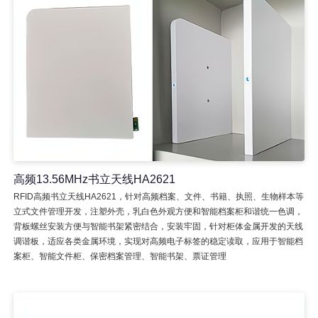
高频13.56MHz书立天线HA2621
RFID高频书立天线HA2621，针对高频档案、文件、书籍、执照、生物样本等
立式文件管理开发，注塑外壳，乳白色外观方便和智能档案柜和谐统一色调，
背板螺丝安装方便与智能书架紧密结合，安装牢固，针对柜体金属开发的天线
调谐板，适应各类金属环境，实现对高频电子标签的稳定读取，应用于智能档
案柜、智能文件柜、保密档案管理、智能书架、票证管理