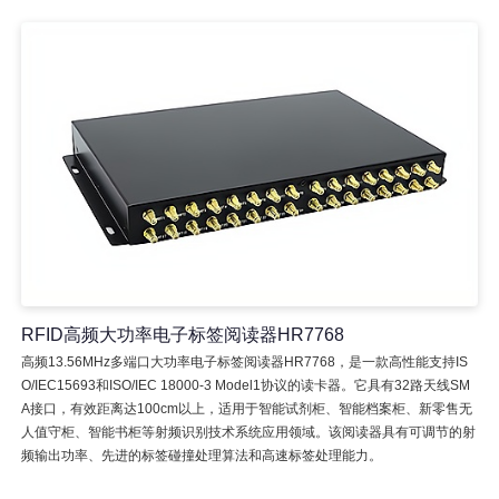
RFID高频大功率电子标签阅读器HR7768
高频13.56MHz多端口大功率电子标签阅读器HR7768，是一款高性能支持IS
O/IEC15693和ISO/IEC 18000-3 Model1协议的读卡器。它具有32路天线SM
A接口，有效距离达100cm以上，适用于智能试剂柜、智能档案柜、新零售无
人值守柜、智能书柜等射频识别技术系统应用领域。该阅读器具有可调节的射
频输出功率、先进的标签碰撞处理算法和高速标签处理能力。