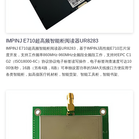
IMPINJ E710超高频智能柜阅读器UR8283
IMPINJ E710超高频智能柜阅读器UR8283，基于IMPINJ高性能E710芯片深
度开发，支持工作频率860MHz-960MHz全频段全频段工作，支持对EPC C1
G2（ISO18000-6C）协议协议电子标签读写操作，电子标签询查速度可达10
00张/秒，16路（另有4路，8路）可单独设置功率的SMA天线接口方便应用于
各类智能柜，如高值医疗耗材柜，智能货架、智能工具柜，智能书架、