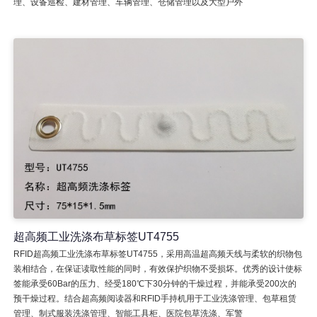
理、设备巡检、建材管理、车辆管理、仓储管理以及大型户外
超高频工业洗涤布草标签UT4755
RFID超高频工业洗涤布草标签UT4755，采用高温超高频天线与柔软的织物包
装相结合，在保证读取性能的同时，有效保护织物不受损坏。优秀的设计使标
签能承受60Bar的压力、经受180℃下30分钟的干燥过程，并能承受200次的
预干燥过程。结合超高频阅读器和RFID手持机用于工业洗涤管理、包草租赁
管理、制式服装洗涤管理、智能工具柜、医院包草洗涤、军警