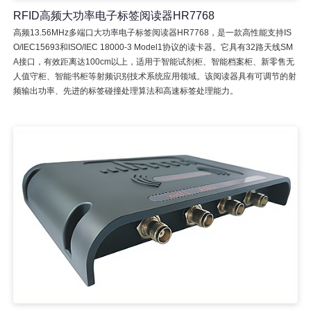
RFID高频大功率电子标签阅读器HR7768
高频13.56MHz多端口大功率电子标签阅读器HR7768，是一款高性能支持IS
O/IEC15693和ISO/IEC 18000-3 Model1协议的读卡器。它具有32路天线SM
A接口，有效距离达100cm以上，适用于智能试剂柜、智能档案柜、新零售无
人值守柜、智能书柜等射频识别技术系统应用领域。该阅读器具有可调节的射
频输出功率、先进的标签碰撞处理算法和高速标签处理能力。