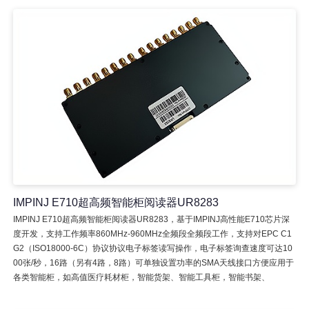
IMPINJ E710超高频智能柜阅读器UR8283
IMPINJ E710超高频智能柜阅读器UR8283，基于IMPINJ高性能E710芯片深
度开发，支持工作频率860MHz-960MHz全频段全频段工作，支持对EPC C1
G2（ISO18000-6C）协议协议电子标签读写操作，电子标签询查速度可达10
00张/秒，16路（另有4路，8路）可单独设置功率的SMA天线接口方便应用于
各类智能柜，如高值医疗耗材柜，智能货架、智能工具柜，智能书架、