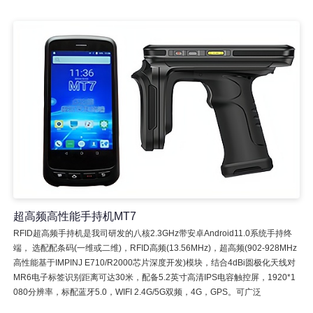
超高频高性能手持机MT7
RFID超高频手持机是我司研发的八核2.3GHz带安卓Android11.0系统手持终
端， 选配配条码(一维或二维)，RFID高频(13.56MHz)，超高频(902-928MHz
高性能基于IMPINJ E710/R2000芯片深度开发)模块，结合4dBi圆极化天线对
MR6电子标签识别距离可达30米，配备5.2英寸高清IPS电容触控屏，1920*1
080分辨率，标配蓝牙5.0，WIFI 2.4G/5G双频，4G，GPS。可广泛