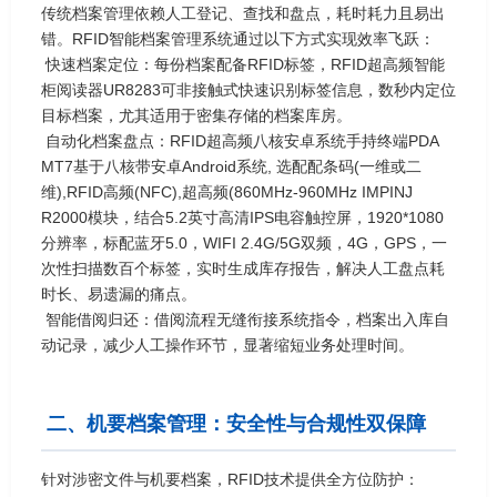
传统档案管理依赖人工登记、查找和盘点，耗时耗力且易出
错。RFID智能档案管理系统通过以下方式实现效率飞跃：
快速档案定位：每份档案配备RFID标签，RFID超高频智能
柜阅读器UR8283可非接触式快速识别标签信息，数秒内定位
目标档案，尤其适用于密集存储的档案库房。
自动化档案盘点：RFID超高频八核安卓系统手持终端PDA
MT7基于八核带安卓Android系统, 选配配条码(一维或二
维),RFID高频(NFC),超高频(860MHz-960MHz IMPINJ
R2000模块，结合5.2英寸高清IPS电容触控屏，1920*1080
分辨率，标配蓝牙5.0，WIFI 2.4G/5G双频，4G，GPS，一
次性扫描数百个标签，实时生成库存报告，解决人工盘点耗
时长、易遗漏的痛点。
智能借阅归还：借阅流程无缝衔接系统指令，档案出入库自
动记录，减少人工操作环节，显著缩短业务处理时间。
二、机要档案管理：安全性与合规性双保障
针对涉密文件与机要档案，RFID技术提供全方位防护：