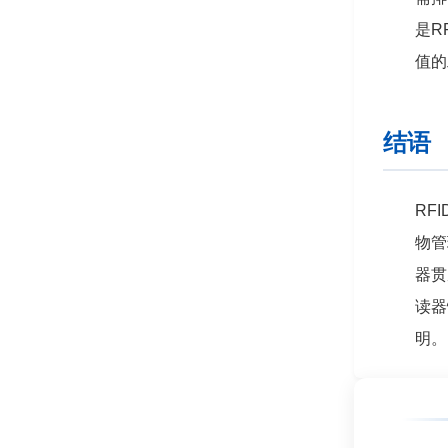
是R
值的
结语
RF
物管
器贯
读器
明。