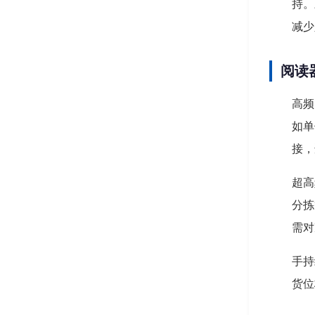
持。
减少
阅读
高频
如单
接，
超高
分拣
需对
手持
货位