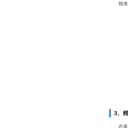
拣准
3、
在庞