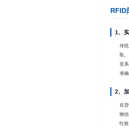
RF
1、
传统
取。
至系
准确
2、
在货
物信
吐效