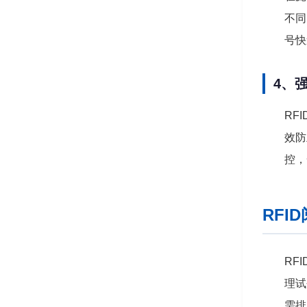
不同
号快
4、
RF
效防
控，
RF
RF
理试
需排