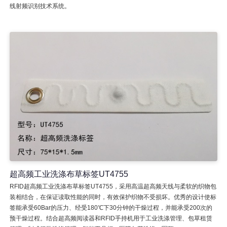
线射频识别技术系统。
超高频工业洗涤布草标签UT4755
RFID超高频工业洗涤布草标签UT4755，采用高温超高频天线与柔软的织物包
装相结合，在保证读取性能的同时，有效保护织物不受损坏。优秀的设计使标
签能承受60Bar的压力、经受180℃下30分钟的干燥过程，并能承受200次的
预干燥过程。结合超高频阅读器和RFID手持机用于工业洗涤管理、包草租赁