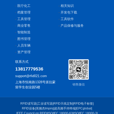
医疗化工
相关知识
档案管理
开发包下载
工具管理
工具软件
商业零售
产品保修与服务
智能制造
图书管理
人员车辆
资产管理
联系方式
13817779536
support@rfid021.com
上海市恒南路1328号派拉蒙
销售微信
留学生创业园5楼
RFID读写器
|
工业读写器
|
RFID天线定制
|
RFID电子标签
|
RFID设备
|
英频杰Impinj
|
超高频手持终端
|
EPCglobal
|
IEEE Council on RFID
|
ISO/IEC 18000-63
|
ISO/IEC 18000-3
|