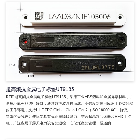
超高频抗金属电子标签UT9135
RFID超高频抗金属电子标签UT9135，采用工业ABS塑料和金属屏蔽材料，并
使用环氧树脂进行罐封，通过超声波焊接而成。高强度封装可应用于各类恶劣
的工作环境，支持UHF EPC Global Class1 Gen2（ISO 18000-6C）协议。
特殊的天线设计使标签具有远距离读取能力。结合超高频阅读器和RFID手持
机，广泛应用于露天电力设备的巡检、仓储托盘的管理、隧道的