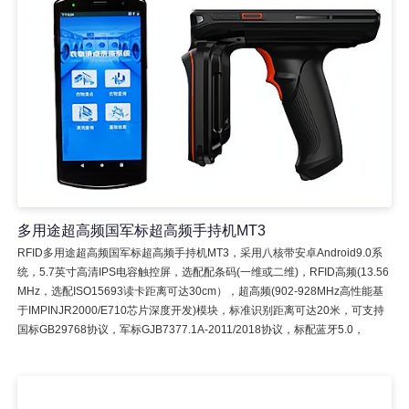
多用途超高频国军标超高频手持机MT3
RFID多用途超高频国军标超高频手持机MT3，采用八核带安卓Android9.0系
统，5.7英寸高清IPS电容触控屏，选配配条码(一维或二维)，RFID高频(13.56
MHz，选配ISO15693读卡距离可达30cm），超高频(902-928MHz高性能基
于IMPINJR2000/E710芯片深度开发)模块，标准识别距离可达20米，可支持
国标GB29768协议，军标GJB7377.1A-2011/2018协议，标配蓝牙5.0，