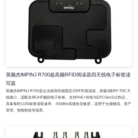
英频杰IMPINJ R700超高频RFID阅读器四天线电子标签读
写器
英频杰IMPINJ R700是企业级高性能固定式RFID阅读器，搭载4路RP-TNC天
线接口，适配全球UHF频段电子标签。支持PoE+供电与EPCGen2v2协议，
具备每秒1100标签读取速率、-93dBm高接收灵敏度，适用于仓储物流、资产
管理、智能制造等场景。