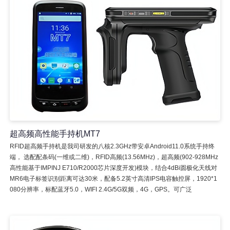
超高频高性能手持机MT7
RFID超高频手持机是我司研发的八核2.3GHz带安卓Android11.0系统手持终
端， 选配配条码(一维或二维)，RFID高频(13.56MHz)，超高频(902-928MHz
高性能基于IMPINJ E710/R2000芯片深度开发)模块，结合4dBi圆极化天线对
MR6电子标签识别距离可达30米，配备5.2英寸高清IPS电容触控屏，1920*1
080分辨率，标配蓝牙5.0，WIFI 2.4G/5G双频，4G，GPS。可广泛