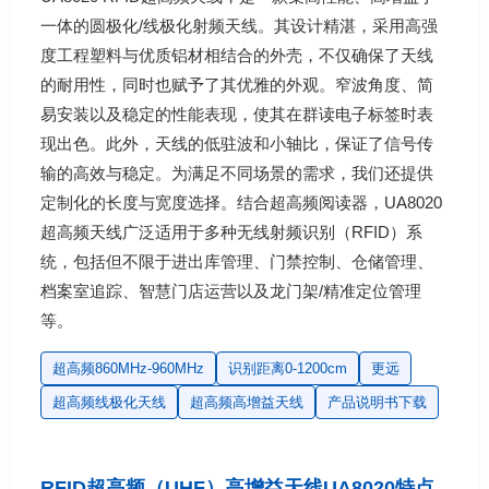
一体的圆极化/线极化射频天线。其设计精湛，采用高强
度工程塑料与优质铝材相结合的外壳，不仅确保了天线
的耐用性，同时也赋予了其优雅的外观。窄波角度、简
易安装以及稳定的性能表现，使其在群读电子标签时表
现出色。此外，天线的低驻波和小轴比，保证了信号传
输的高效与稳定。为满足不同场景的需求，我们还提供
定制化的长度与宽度选择。结合超高频阅读器，UA8020
超高频天线广泛适用于多种无线射频识别（RFID）系
统，包括但不限于进出库管理、门禁控制、仓储管理、
档案室追踪、智慧门店运营以及龙门架/精准定位管理
等。
超高频860MHz-960MHz
识别距离0-1200cm
更远
超高频线极化天线
超高频高增益天线
产品说明书下载
RFID超高频（UHF）高增益天线UA8020特点