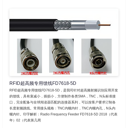
RFID超高频专用馈线FD7618-5D
RFID超高频专用馈线FD7618-5D，是我司针对超高频射频识别应用开发
的馈线，具有衰减小，插损小，方便制作各类SMA，TNC，N头标准接
口，完全配备与全球阅读器匹配的连接器系列，可以按客户要求订制各
长度射频跳线。常用接头规格：TNC内螺内针，TNC内螺内孔，N头内
螺内针。印字解析：Radio Frequency Feeder FD7618-5D 2018（代表
年）02（代表第几周