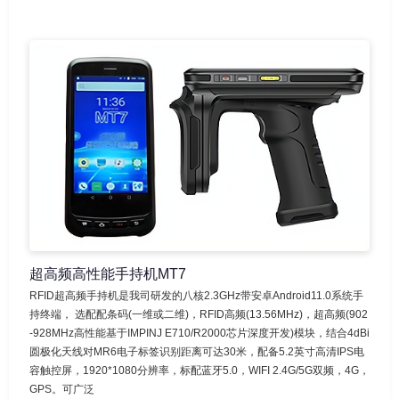
超高频高性能手持机MT7
RFID超高频手持机是我司研发的八核2.3GHz带安卓Android11.0系统手
持终端， 选配配条码(一维或二维)，RFID高频(13.56MHz)，超高频(902
-928MHz高性能基于IMPINJ E710/R2000芯片深度开发)模块，结合4dBi
圆极化天线对MR6电子标签识别距离可达30米，配备5.2英寸高清IPS电
容触控屏，1920*1080分辨率，标配蓝牙5.0，WIFI 2.4G/5G双频，4G，
GPS。可广泛