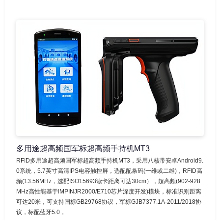
多用途超高频国军标超高频手持机MT3
RFID多用途超高频国军标超高频手持机MT3，采用八核带安卓Android9.
0系统，5.7英寸高清IPS电容触控屏，选配配条码(一维或二维)，RFID高
频(13.56MHz，选配ISO15693读卡距离可达30cm），超高频(902-928
MHz高性能基于IMPINJR2000/E710芯片深度开发)模块，标准识别距离
可达20米，可支持国标GB29768协议，军标GJB7377.1A-2011/2018协
议，标配蓝牙5.0，