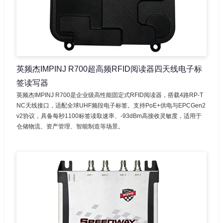
英频杰IMPINJ R700超高频RFID阅读器四天线电子标
签读写器
英频杰IMPINJ R700是企业级高性能固定式RFID阅读器，搭载4路RP-T
NC天线接口，适配全球UHF频段电子标签。支持PoE+供电与EPCGen2
v2协议，具备每秒1100标签读取速率、-93dBm高接收灵敏度，适用于
仓储物流、资产管理、智能制造等场景。