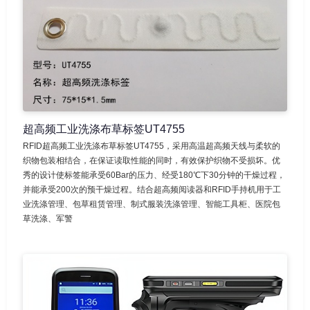
超高频工业洗涤布草标签UT4755
RFID超高频工业洗涤布草标签UT4755，采用高温超高频天线与柔软的
织物包装相结合，在保证读取性能的同时，有效保护织物不受损坏。优
秀的设计使标签能承受60Bar的压力、经受180℃下30分钟的干燥过程，
并能承受200次的预干燥过程。结合超高频阅读器和RFID手持机用于工
业洗涤管理、包草租赁管理、制式服装洗涤管理、智能工具柜、医院包
草洗涤、军警