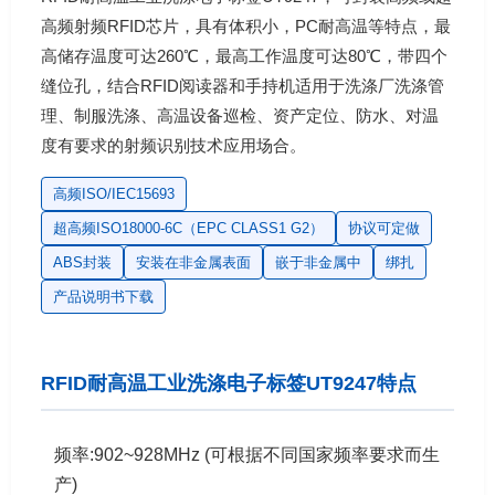
高频射频RFID芯片，具有体积小，PC耐高温等特点，最
高储存温度可达260℃，最高工作温度可达80℃，带四个
缝位孔，结合RFID阅读器和手持机适用于洗涤厂洗涤管
理、制服洗涤、高温设备巡检、资产定位、防水、对温
度有要求的射频识别技术应用场合。
高频ISO/IEC15693
超高频ISO18000-6C（EPC CLASS1 G2）
协议可定做
ABS封装
安装在非金属表面
嵌于非金属中
绑扎
产品说明书下载
RFID耐高温工业洗涤电子标签UT9247特点
频率:902~928MHz (可根据不同国家频率要求而生
产)