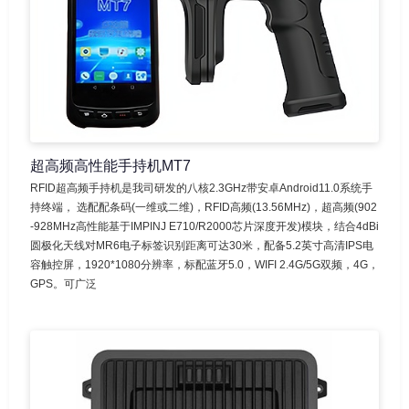
超高频高性能手持机MT7
RFID超高频手持机是我司研发的八核2.3GHz带安卓Android11.0系统手
持终端， 选配配条码(一维或二维)，RFID高频(13.56MHz)，超高频(902
-928MHz高性能基于IMPINJ E710/R2000芯片深度开发)模块，结合4dBi
圆极化天线对MR6电子标签识别距离可达30米，配备5.2英寸高清IPS电
容触控屏，1920*1080分辨率，标配蓝牙5.0，WIFI 2.4G/5G双频，4G，
GPS。可广泛